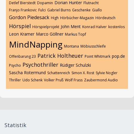
Dorian Hunter
Detlef Bierstedt
Dopamin
Flutnacht
Franjo Frankovic
Fulci
Gabriel Burns
Geschenke
Giallo
Gordon Piedesack
High
Hörbücher-Magazin
Hördeutsch
Hörspiel
John Ment
Hörspielprojekt
Konrad Halver
kostenlos
Leon Kramer
Marco Göllner
Markus Topf
MindNapping
Montana
Möbiusschleife
Patrick Holtheuer
pop.de
Offenbarung 23
Point Whitmark
Psychothriller
Rüdiger Schulzki
Psycho
Sascha Rotermund
Schattenreich
Simon X. Rost
Sylvie Nogler
Thriller
Udo Schenk
Volker Pruß
Wolf Frass
Zaubermond Audio
Statistik