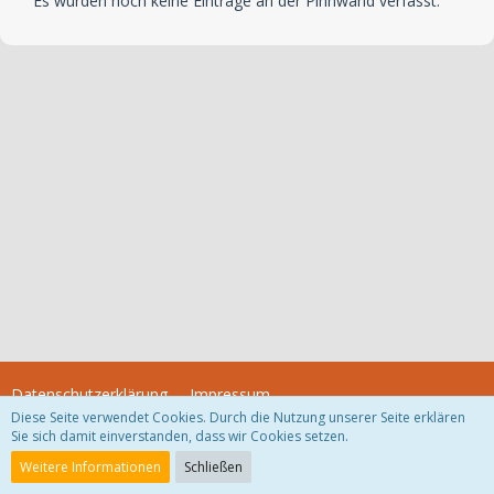
Es wurden noch keine Einträge an der Pinnwand verfasst.
Datenschutzerklärung
Impressum
Diese Seite verwendet Cookies. Durch die Nutzung unserer Seite erklären
Sie sich damit einverstanden, dass wir Cookies setzen.
Community-Software:
WoltLab Suite™
Weitere Informationen
Schließen