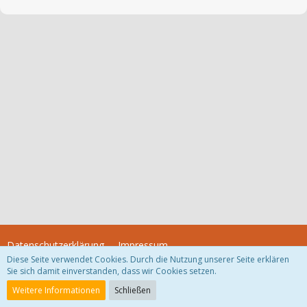
Datenschutzerklärung
Impressum
Diese Seite verwendet Cookies. Durch die Nutzung unserer Seite erklären
Sie sich damit einverstanden, dass wir Cookies setzen.
Community-Software:
WoltLab Suite™
Weitere Informationen
Schließen