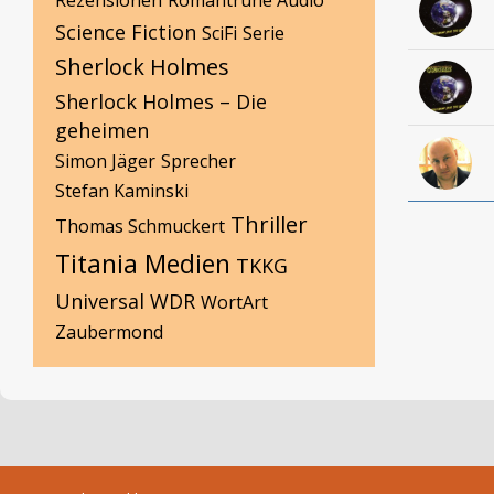
Rezensionen
Romantruhe Audio
Science Fiction
SciFi
Serie
Sherlock Holmes
Sherlock Holmes – Die
geheimen
Simon Jäger
Sprecher
Stefan Kaminski
Thriller
Thomas Schmuckert
Titania Medien
TKKG
Universal
WDR
WortArt
Zaubermond