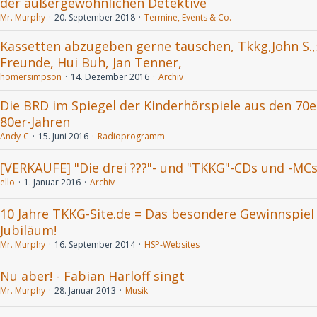
der außergewöhnlichen Detektive
Mr. Murphy
20. September 2018
Termine, Events & Co.
Kassetten abzugeben gerne tauschen, Tkkg,John S.,
Freunde, Hui Buh, Jan Tenner,
homersimpson
14. Dezember 2016
Archiv
Die BRD im Spiegel der Kinderhörspiele aus den 70e
80er-Jahren
Andy-C
15. Juni 2016
Radioprogramm
[VERKAUFE] "Die drei ???"- und "TKKG"-CDs und -MC
ello
1. Januar 2016
Archiv
10 Jahre TKKG-Site.de = Das besondere Gewinnspie
Jubiläum!
Mr. Murphy
16. September 2014
HSP-Websites
Nu aber! - Fabian Harloff singt
Mr. Murphy
28. Januar 2013
Musik