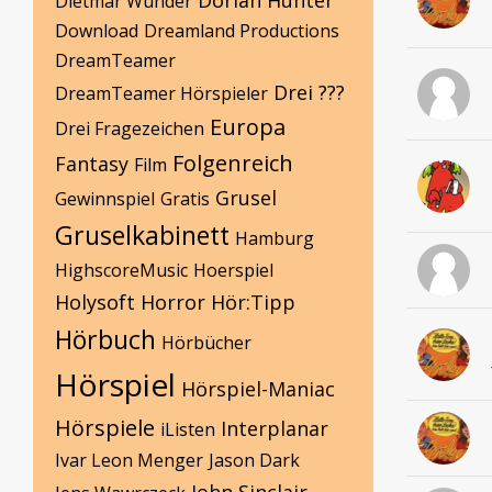
Dorian Hunter
Dietmar Wunder
Download
Dreamland Productions
DreamTeamer
Drei ???
DreamTeamer Hörspieler
Europa
Drei Fragezeichen
Folgenreich
Fantasy
Film
Grusel
Gewinnspiel
Gratis
Gruselkabinett
Hamburg
HighscoreMusic
Hoerspiel
Holysoft
Horror
Hör:Tipp
Hörbuch
Hörbücher
Hörspiel
Hörspiel-Maniac
Hörspiele
Interplanar
iListen
Ivar Leon Menger
Jason Dark