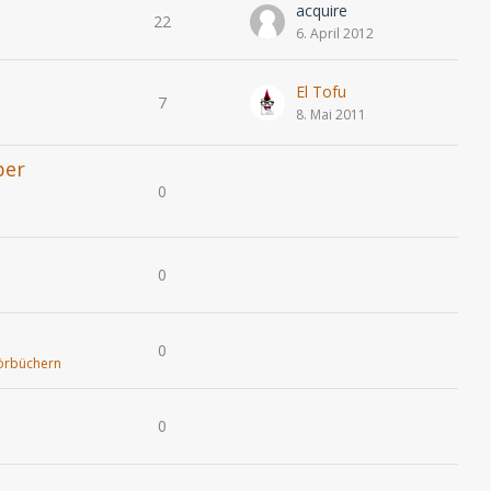
acquire
22
6. April 2012
El Tofu
7
8. Mai 2011
ber
0
0
0
örbüchern
0