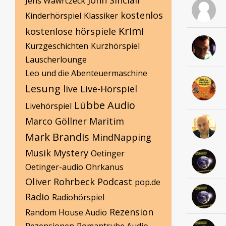
John Sinclair
Jens Wawrczeck
kostenlos
Kinderhörspiel
Klassiker
Krimi
kostenlose hörspiele
Kurzgeschichten
Kurzhörspiel
Lauscherlounge
Leo und die Abenteuermaschine
Lesung
live
Live-Hörspiel
Lübbe Audio
Livehörspiel
Marco Göllner
Maritim
Mark Brandis
MindNapping
Musik
Mystery
Oetinger
Oetinger-audio
Ohrkanus
Oliver Rohrbeck
Podcast
pop.de
Radio
Radiohörspiel
Rezension
Random House Audio