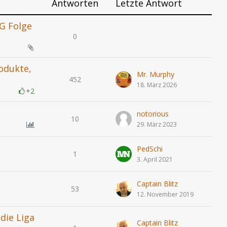
Antworten
Letzte Antwort
KG Folge
0
odukte,
Mr. Murphy
452
18. März 2026
+2
notorious
10
29. März 2023
PedSchi
1
3. April 2021
Captain Blitz
53
12. November 2019
die Liga
Captain Blitz