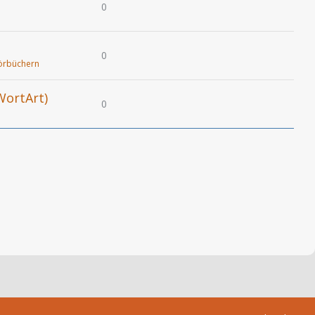
0
0
örbüchern
(WortArt)
0