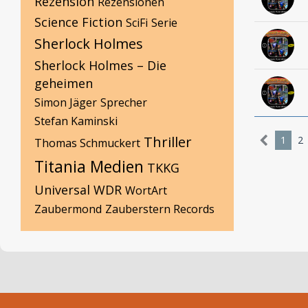
Rezension
Rezensionen
Science Fiction
SciFi
Serie
Sherlock Holmes
Sherlock Holmes – Die
geheimen
Simon Jäger
Sprecher
Stefan Kaminski
Thriller
1
2
Thomas Schmuckert
Titania Medien
TKKG
Universal
WDR
WortArt
Zaubermond
Zauberstern Records