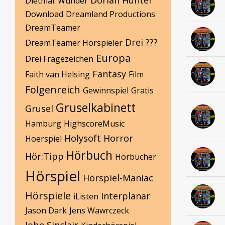
Dorian Hunter
Dietmar Wunder
Download
Dreamland Productions
DreamTeamer
Drei ???
DreamTeamer Hörspieler
Europa
Drei Fragezeichen
Fantasy
Faith van Helsing
Film
Folgenreich
Gewinnspiel
Gratis
Gruselkabinett
Grusel
Hamburg
HighscoreMusic
Holysoft
Horror
Hoerspiel
Hörbuch
Hör:Tipp
Hörbücher
Hörspiel
Hörspiel-Maniac
Hörspiele
Interplanar
iListen
Jason Dark
Jens Wawrczeck