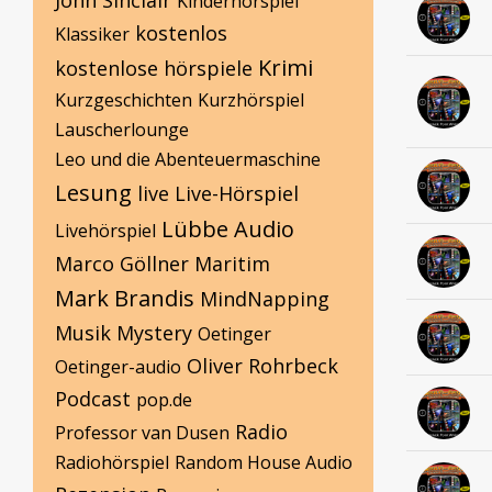
John Sinclair
Kinderhörspiel
kostenlos
Klassiker
Krimi
kostenlose hörspiele
Kurzgeschichten
Kurzhörspiel
Lauscherlounge
Leo und die Abenteuermaschine
Lesung
live
Live-Hörspiel
Lübbe Audio
Livehörspiel
Marco Göllner
Maritim
Mark Brandis
MindNapping
Musik
Mystery
Oetinger
Oliver Rohrbeck
Oetinger-audio
Podcast
pop.de
Radio
Professor van Dusen
Radiohörspiel
Random House Audio