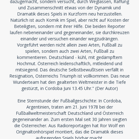
dazugemacht, sondern versucht, durch Weglassen, Raffung
und Zusammenschnitt etwas von der Dynamik und
Dramatik dieses Spiels in Kurzform neu herzustellen.
Natürlich ist auch Komik im Spiel, aber nicht auf Kosten der
Beteiligten, sondern mit ihrer Hilfe. Die beiden Reporter
laufen nebeneinander und gegeneinander, sie durchkreuzen
einander und versuchen einander wegzudrängen.
Vorgeführt werden nicht allein zwei Arten, Fußball zu
spielen, sondern auch zwei Arten, Fußball zu
kommentieren. Deutschland - kühl, mit gedämpftem
Hochmut. Österreich leidenschaftlich, mitleidend und
mitsiegend. Das deutsche Selbstbewußtsein verfällt in
Resignation, Osterreichs Triumph ist vollkommen. Das neue
Wunderteam hat den gealterten Weltmeister in die Tiefe
gestürzt, in Cordoba Juni 13.45 Uhr." (Der Autor)
Eine Sternstunde der Fußballgeschichte: In Cordoba,
Argentinien, traten am 21. Juni 1978 bei der
Fußballweltmeisterschaft Deutschland und Österreich
gegeneinander an. Zum ersten Mal seit 30 Jahren siegten
die Österreicher. Aus Radioreportagen hat Ror Wolf ein
Originaltonhörspiel montiert, das die Dramatik dieses
aufregenden Spiels hörbar macht.