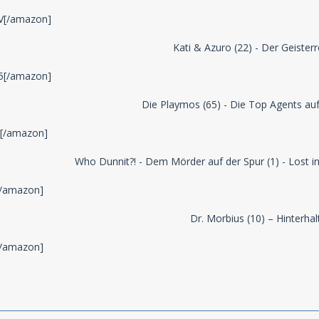
[/amazon]
Kati & Azuro (22) - Der Geisterr
[/amazon]
Die Playmos (65) - Die Top Agents au
[/amazon]
Who Dunnit?! - Dem Mörder auf der Spur (1) - Lost i
/amazon]
Dr. Morbius (10) – Hinterhal
/amazon]