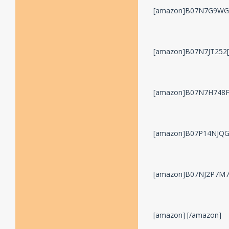
[amazon]B07N7G9WG
[amazon]B07N7JT252
[amazon]B07N7H748F
[amazon]B07P14NJQG
[amazon]B07NJ2P7M7
[amazon] [/amazon]