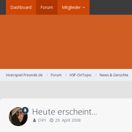
Dashboard
Forum
Mitglieder
Hoerspiel-Freunde.de
Forum
HSP-OnTopic
News & Gerüchte
Heute erscheint...
DRY
29. April 2008