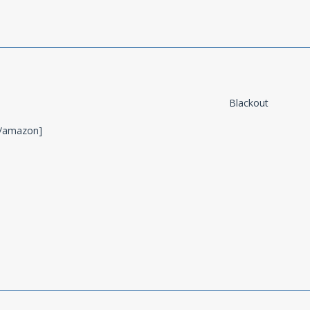
Blackout
/amazon]