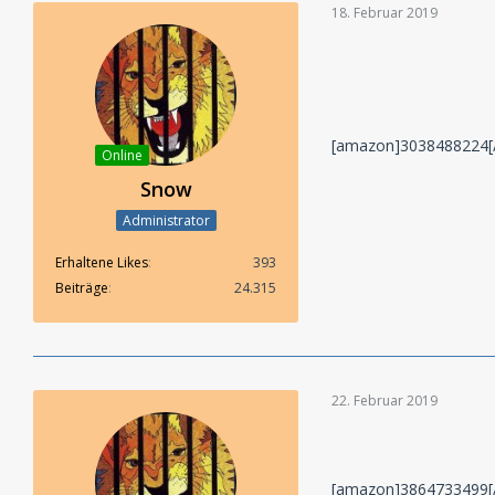
18. Februar 2019
[amazon]3038488224[
Online
Snow
Administrator
Erhaltene Likes
393
Beiträge
24.315
22. Februar 2019
[amazon]3864733499[