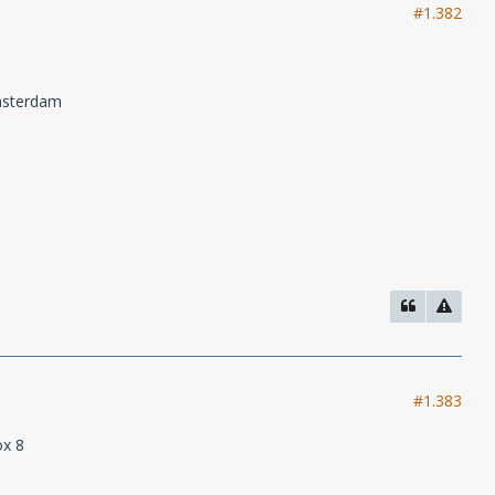
#1.382
Amsterdam
#1.383
ox 8