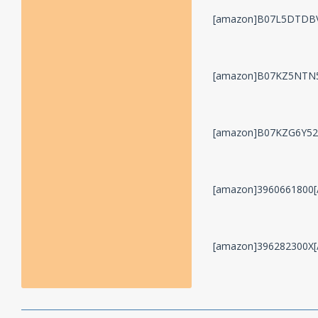
[amazon]B07L5DTDBV
[amazon]B07KZ5NTN5
[amazon]B07KZG6Y52
[amazon]3960661800[
[amazon]396282300X[