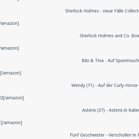
Sherlock Holmes - neue Fälle Collec
/amazon]
Sherlock Holmes und Co. Box
/amazon]
Bibi & Tina - Auf Spurensuc
[/amazon]
Wendy (71) - Auf der Curly-Horse
2[/amazon]
Asterix (37) - Asterix in Italie
[/amazon]
Fünf Geschwister - Verschollen in 