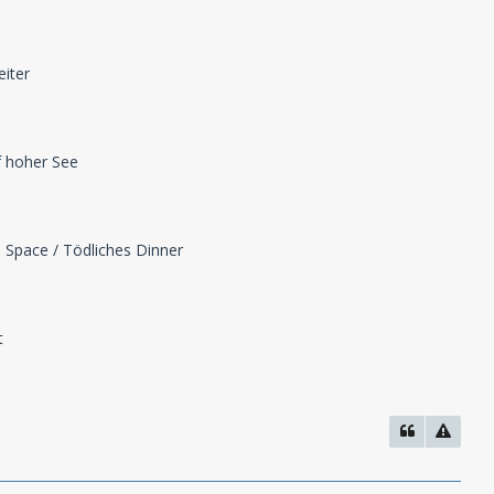
eiter
f hoher See
n Space / Tödliches Dinner
t