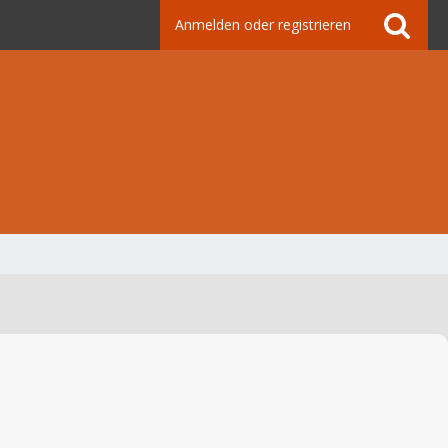
Anmelden oder registrieren