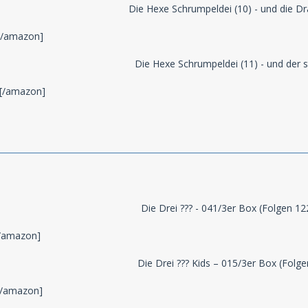
Die Hexe Schrumpeldei (10) - und die D
[/amazon]
Die Hexe Schrumpeldei (11) - und der 
[/amazon]
Die Drei ??? - 041/3er Box (Folgen 12
/amazon]
Die Drei ??? Kids – 015/3er Box (Folge
/amazon]