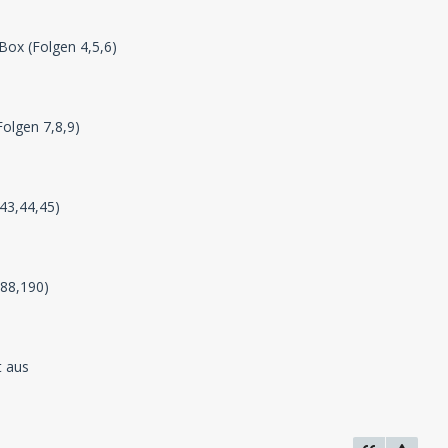
Box (Folgen 4,5,6)
Folgen 7,8,9)
 43,44,45)
188,190)
t aus