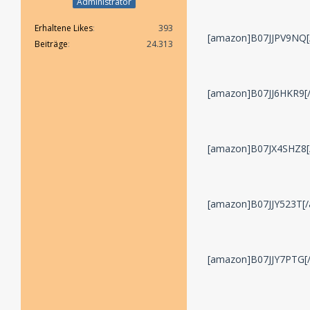
Administrator
Erhaltene Likes
393
[amazon]B07JJPV9NQ[
Beiträge
24.313
[amazon]B07JJ6HKR9[
[amazon]B07JX4SHZ8[
[amazon]B07JJY523T[
[amazon]B07JJY7PTG[