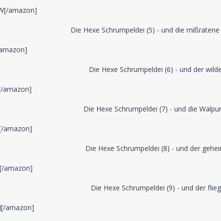
W[/amazon]
Die Hexe Schrumpeldei (5) - und die mißratene
/amazon]
Die Hexe Schrumpeldei (6) - und der wil
[/amazon]
Die Hexe Schrumpeldei (7) - und die Walpu
[/amazon]
Die Hexe Schrumpeldei (8) - und der gehe
[/amazon]
Die Hexe Schrumpeldei (9) - und der fli
[/amazon]