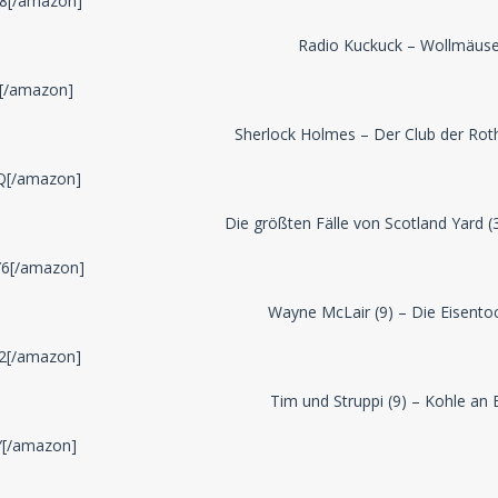
[/amazon]
Radio Kuckuck – Wollmäus
[/amazon]
Sherlock Holmes – Der Club der Rot
[/amazon]
Die größten Fälle von Scotland Yard (3
6[/amazon]
Wayne McLair (9) – Die Eisento
[/amazon]
Tim und Struppi (9) – Kohle an
[/amazon]