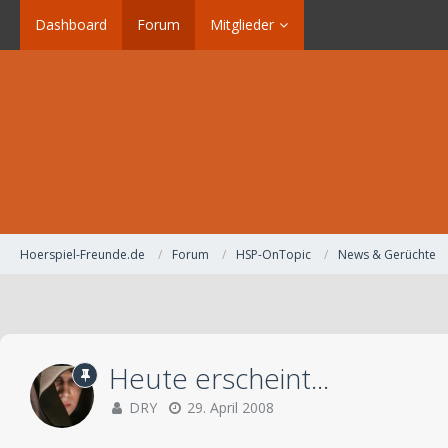
Dashboard
Forum
Mitglieder
Hoerspiel-Freunde.de
Forum
HSP-OnTopic
News & Gerüchte
Heute erscheint...
DRY
29. April 2008