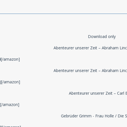
Download only
Abenteurer unserer Zeit – Abraham Linc
[/amazon]
Abenteurer unserer Zeit – Abraham Linc
[/amazon]
Abenteurer unserer Zeit – Carl
[/amazon]
Gebrüder Grimm - Frau Holle / Die S