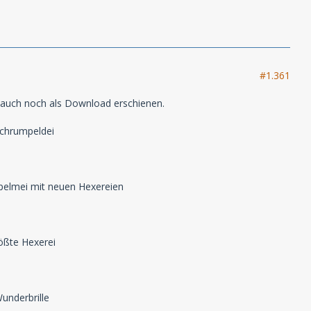
#1.361
auch noch als Download erschienen.
Schrumpeldei
pelmei mit neuen Hexereien
rößte Hexerei
underbrille