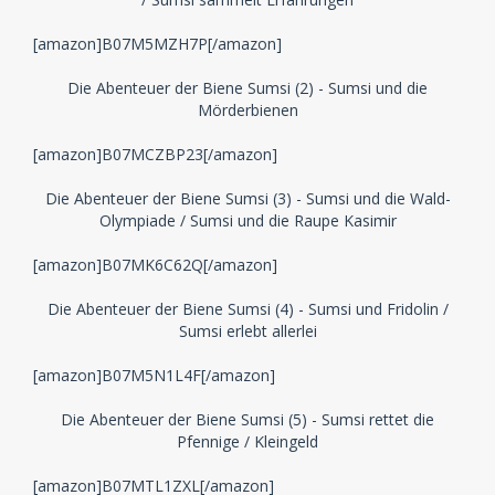
[amazon]B07M5MZH7P[/amazon]
Die Abenteuer der Biene Sumsi (2) - Sumsi und die
Mörderbienen
[amazon]B07MCZBP23[/amazon]
Die Abenteuer der Biene Sumsi (3) - Sumsi und die Wald-
Olympiade / Sumsi und die Raupe Kasimir
[amazon]B07MK6C62Q[/amazon]
Die Abenteuer der Biene Sumsi (4) - Sumsi und Fridolin /
Sumsi erlebt allerlei
[amazon]B07M5N1L4F[/amazon]
Die Abenteuer der Biene Sumsi (5) - Sumsi rettet die
Pfennige / Kleingeld
[amazon]B07MTL1ZXL[/amazon]