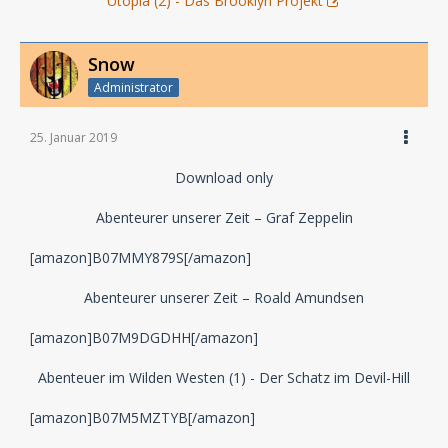
Utopia (2) - Das Brooklyn Projekt
Snow
Administrator
25. Januar 2019
Download only
Abenteurer unserer Zeit – Graf Zeppelin
[amazon]B07MMY879S[/amazon]
Abenteurer unserer Zeit – Roald Amundsen
[amazon]B07M9DGDHH[/amazon]
Abenteuer im Wilden Westen (1) - Der Schatz im Devil-Hill
[amazon]B07M5MZTYB[/amazon]