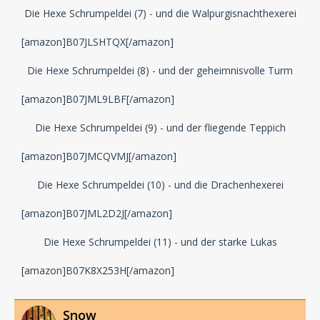
Die Hexe Schrumpeldei (7) - und die Walpurgisnachthexerei
[amazon]B07JLSHTQX[/amazon]
Die Hexe Schrumpeldei (8) - und der geheimnisvolle Turm
[amazon]B07JML9LBF[/amazon]
Die Hexe Schrumpeldei (9) - und der fliegende Teppich
[amazon]B07JMCQVMJ[/amazon]
Die Hexe Schrumpeldei (10) - und die Drachenhexerei
[amazon]B07JML2D2J[/amazon]
Die Hexe Schrumpeldei (11) - und der starke Lukas
[amazon]B07K8X253H[/amazon]
Snow