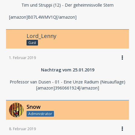
Tim und Struppi (12) - Der geheimnisvolle Stern
[amazon]B07L4WMV1Q[/amazon]
Lord_Lenny
Gast
1. Februar 2019
Nachtrag vom 25.01.2019
Professor van Dusen - 01 - Eine Unze Radium (Neuauflage)
[amazon]3960661924[/amazon]
Snow
Administrator
8. Februar 2019