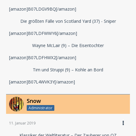
[amazon]B07LDGV9BQ[/amazon]
Die größten Fälle von Scotland Yard (37) - Sniper
[amazon]B07LDFWWY6[/amazon]
Wayne McLair (9) – Die Eisentochter
[amazon]B07LDFHWX2[/amazon]
Tim und Struppi (9) – Kohle an Bord
[amazon]B07L4WVK3Y[/amazon]
Snow
Administrator
11. Januar 2019
Klassiker der Weltliteratur – Der Zauberer von OZ