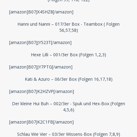
[amazon]B07JX4SHZ8[/amazon]
Hanni und Nanni – 017/3er Box - Teambox ( Folgen
56,57,58)
[amazon]B07JJY523T[/amazon]
Hexe Lilli – 001/3er Box (Folgen 1,2,3)
[amazon]B07JJY7PTG[/amazon]
Kati & Azuro – 06/3er Box (Folgen 16,17,18)
[amazon]B07JK2HZVP[/amazon]
Der kleine Hui Buh – 002/3er - Spuk und Hex-Box (Folgen
4,5,6)
[amazon]B07JK2C1FB[/amazon]
Schlau Wie Vier – 03/3er Wissens-Box (Folgen 7,8,9)