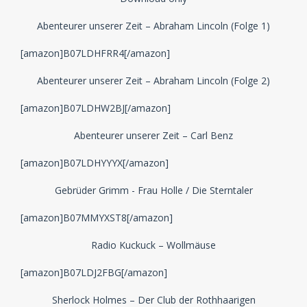
Abenteurer unserer Zeit – Abraham Lincoln (Folge 1)
[amazon]B07LDHFRR4[/amazon]
Abenteurer unserer Zeit – Abraham Lincoln (Folge 2)
[amazon]B07LDHW2BJ[/amazon]
Abenteurer unserer Zeit – Carl Benz
[amazon]B07LDHYYYX[/amazon]
Gebrüder Grimm - Frau Holle / Die Sterntaler
[amazon]B07MMYXST8[/amazon]
Radio Kuckuck – Wollmäuse
[amazon]B07LDJ2FBG[/amazon]
Sherlock Holmes – Der Club der Rothhaarigen