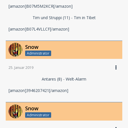
[amazon]B07M5M2KCR[/amazon]
Tim und Struppi (11) - Tim in Tibet
[amazon]B07L4VLLCF[/amazon]
Snow
Administrator
25. Januar 2019
Antares (8) - Welt-Alarm
[amazon]3946207421[/amazon]
Snow
Administrator