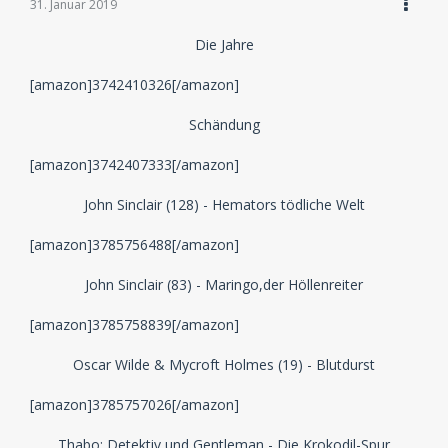
31. Januar 2019
Die Jahre
[amazon]3742410326[/amazon]
Schändung
[amazon]3742407333[/amazon]
John Sinclair (128) - Hemators tödliche Welt
[amazon]3785756488[/amazon]
John Sinclair (83) - Maringo,der Höllenreiter
[amazon]3785758839[/amazon]
Oscar Wilde & Mycroft Holmes (19) - Blutdurst
[amazon]3785757026[/amazon]
Thabo: Detektiv und Gentleman - Die Krokodil-Spur