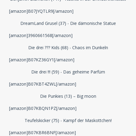
[amazon]B07JYQTLR9[/amazon]
DreamLand Grusel (37) - Die dämonische Statue
[amazon]3960661568[/amazon]
Die drei ??? Kids (68) - Chaos im Dunkeln
[amazon]B07KZ36GY1[/amazon]
Die drei !!! (59) - Das geheime Parfüm
[amazon]B07KBT4ZWL[/amazon]
Die Punkies (13) – Big moon
[amazon]B07KBQN1PZ[/amazon]
Teufelskicker (75) - Kampf der Maskottchen!
[amazon]B07KBR6BNF[/amazon]