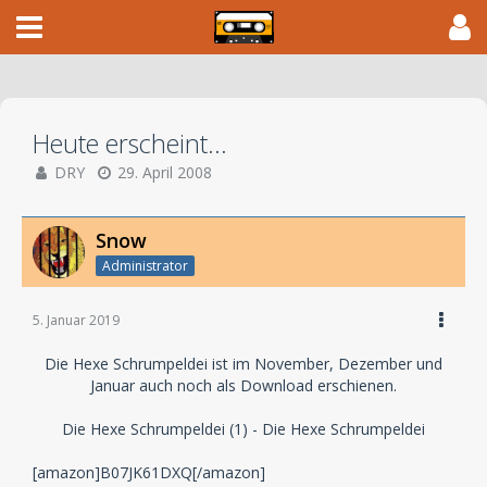
Heute erscheint...
DRY
29. April 2008
Snow
Administrator
5. Januar 2019
Die Hexe Schrumpeldei ist im November, Dezember und
Januar auch noch als Download erschienen.
Die Hexe Schrumpeldei (1) - Die Hexe Schrumpeldei
[amazon]B07JK61DXQ[/amazon]