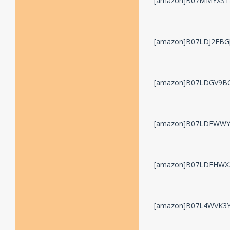
[amazon]B07MMYXST8
[amazon]B07LDJ2FBG
[amazon]B07LDGV9BQ
[amazon]B07LDFWWY
[amazon]B07LDFHWX2
[amazon]B07L4WVK3Y