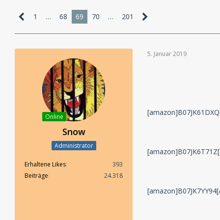
1
…
68
69
70
…
201
5. Januar 2019
[amazon]B07JK61DXQ
Online
Snow
Administrator
[amazon]B07JK6T71Z[
Erhaltene Likes
393
Beiträge
24.318
[amazon]B07JK7YY94[