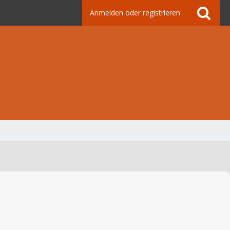
Anmelden oder registrieren