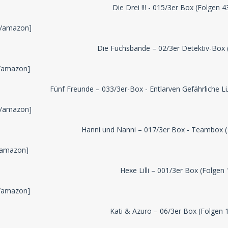
Die Drei !!! - 015/3er Box (Folgen 4
/amazon]
Die Fuchsbande – 02/3er Detektiv-Box (
/amazon]
Fünf Freunde – 033/3er-Box - Entlarven Gefährliche L
/amazon]
Hanni und Nanni – 017/3er Box - Teambox (
/amazon]
Hexe Lilli – 001/3er Box (Folgen 
/amazon]
Kati & Azuro – 06/3er Box (Folgen 