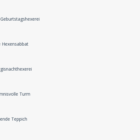
 Geburtstagshexerei
de Hexensabbat
rgisnachthexerei
imnisvolle Turm
egende Teppich