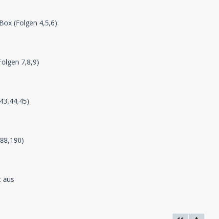
Box (Folgen 4,5,6)
Folgen 7,8,9)
 43,44,45)
188,190)
t aus