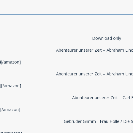
Download only
Abenteurer unserer Zeit – Abraham Linc
[/amazon]
Abenteurer unserer Zeit – Abraham Linc
[/amazon]
Abenteurer unserer Zeit – Carl
[/amazon]
Gebrüder Grimm - Frau Holle / Die S