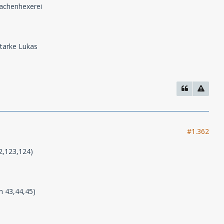
rachenhexerei
starke Lukas
#1.362
2,123,124)
n 43,44,45)