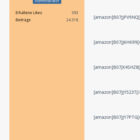
Administrator
Erhaltene Likes
393
[amazon]B07JJPV9NQ[
Beiträge
24.318
[amazon]B07JJ6HKR9[
[amazon]B07JX4SHZ8[
[amazon]B07JJY523T[
[amazon]B07JJY7PTG[