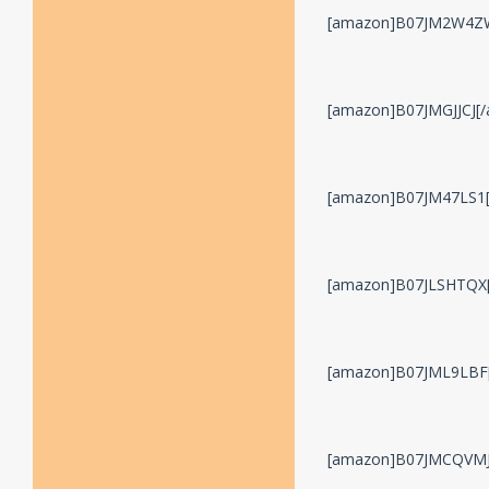
[amazon]B07JM2W4Z
[amazon]B07JMGJJCJ[
[amazon]B07JM47LS1
[amazon]B07JLSHTQX
[amazon]B07JML9LBF
[amazon]B07JMCQVMJ