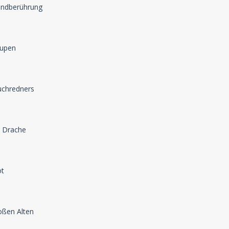
eindberührung
aupen
auchredners
e Drache
ot
roßen Alten