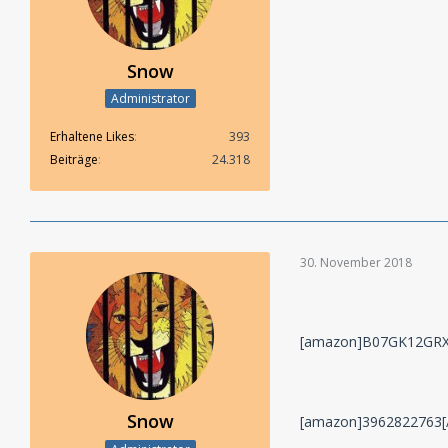
Snow
Administrator
Erhaltene Likes
393
Beiträge
24.318
30. November 2018
[amazon]B07GK12GRX
Snow
[amazon]3962822763[