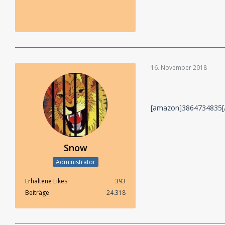
16. November 2018
[amazon]3864734835[
Snow
Administrator
Erhaltene Likes
393
Beiträge
24.318