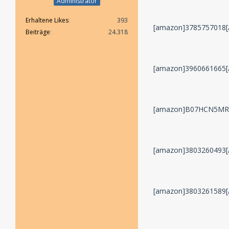
Administrator
Erhaltene Likes
393
[amazon]3785757018[
Beiträge
24.318
[amazon]3960661665[
[amazon]B07HCN5MR
[amazon]3803260493[
[amazon]3803261589[