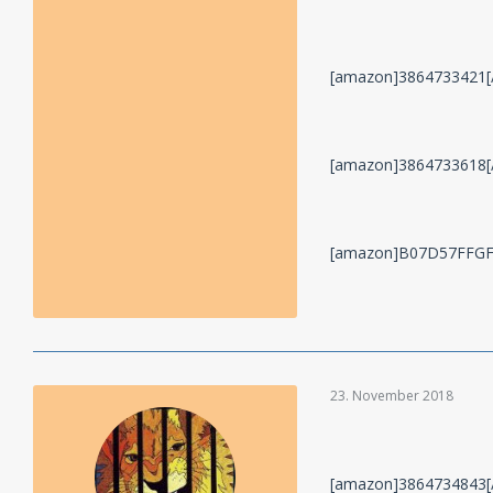
[amazon]3864733421[
[amazon]3864733618[
[amazon]B07D57FFGF
23. November 2018
[amazon]3864734843[