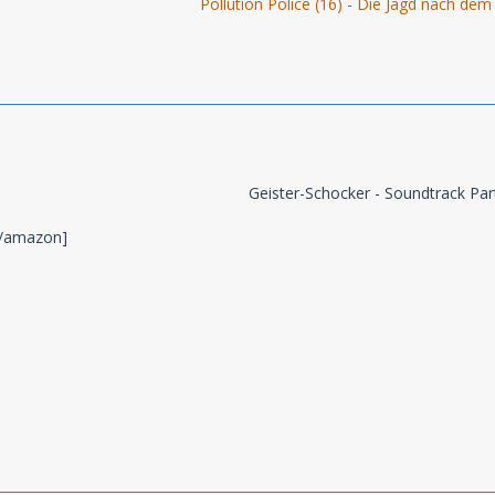
Pollution Police (16) - Die Jagd nach dem
Geister-Schocker - Soundtrack Part
/amazon]