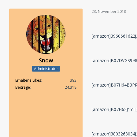
23. November 2018
[amazon]3960661622[
Snow
[amazon]B07DVGS998
Administrator
Erhaltene Likes
393
[amazon]B07H64B3PR
Beiträge
24.318
[amazon]B07H62J1YT[
[amazon]3803263034[