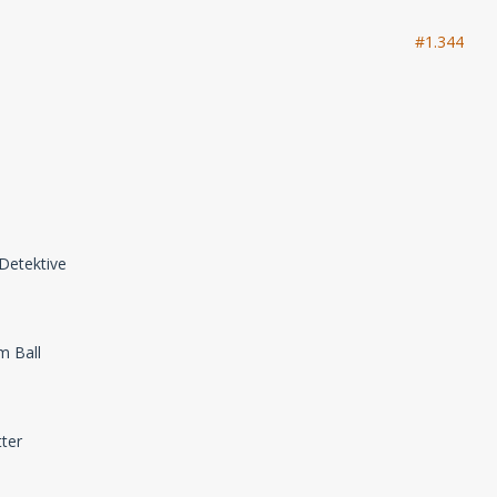
#1.344
 Detektive
m Ball
tter