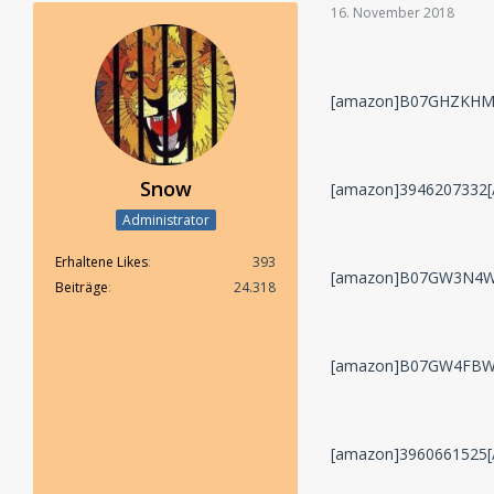
16. November 2018
[amazon]B07GHZKHM
Snow
[amazon]3946207332[
Administrator
Erhaltene Likes
393
[amazon]B07GW3N4W
Beiträge
24.318
[amazon]B07GW4FBW
[amazon]3960661525[