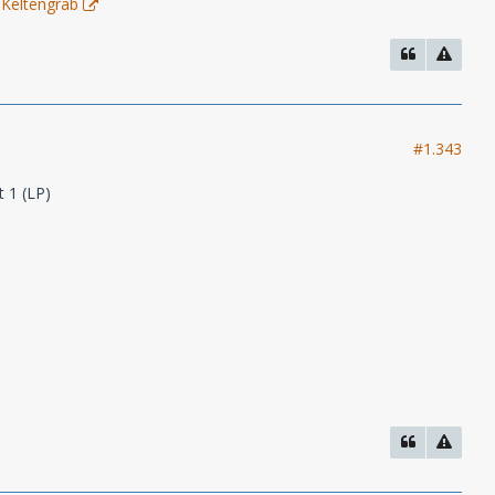
 Keltengrab
#1.343
 1 (LP)