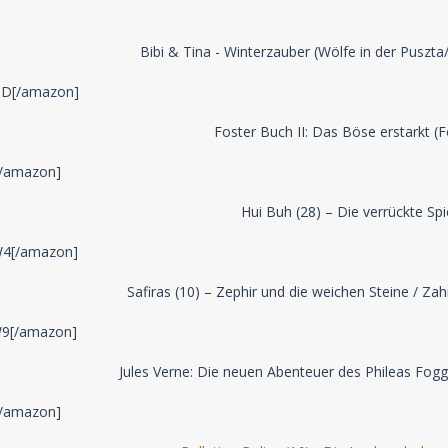
Bibi & Tina - Winterzauber (Wölfe in der Puszta
D[/amazon]
Foster Buch II: Das Böse erstarkt (F
/amazon]
Hui Buh (28) – Die verrückte Spi
4[/amazon]
Safiras (10) – Zephir und die weichen Steine / Za
9[/amazon]
Jules Verne: Die neuen Abenteuer des Phileas Fogg 
/amazon]