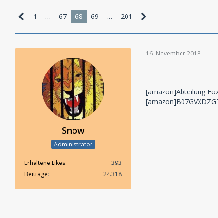
1
…
67
68
69
…
201
16. November 2018
[amazon]Abteilung Fo
[amazon]B07GVXDZGT
Snow
Administrator
Erhaltene Likes
393
Beiträge
24.318