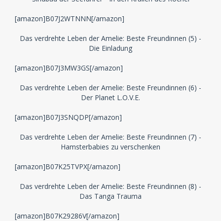
[amazon]B07J2WTNNN[/amazon]
Das verdrehte Leben der Amelie: Beste Freundinnen (5) -
Die Einladung
[amazon]B07J3MW3GS[/amazon]
Das verdrehte Leben der Amelie: Beste Freundinnen (6) -
Der Planet L.O.V.E.
[amazon]B07J3SNQDP[/amazon]
Das verdrehte Leben der Amelie: Beste Freundinnen (7) -
Hamsterbabies zu verschenken
[amazon]B07K25TVPX[/amazon]
Das verdrehte Leben der Amelie: Beste Freundinnen (8) -
Das Tanga Trauma
[amazon]B07K29286V[/amazon]