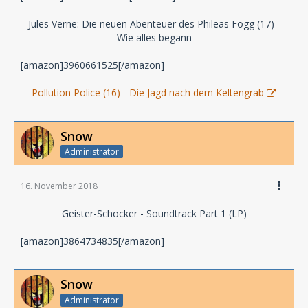
Jules Verne: Die neuen Abenteuer des Phileas Fogg (17) -
Wie alles begann
[amazon]3960661525[/amazon]
Pollution Police (16) - Die Jagd nach dem Keltengrab
Snow
Administrator
16. November 2018
Geister-Schocker - Soundtrack Part 1 (LP)
[amazon]3864734835[/amazon]
Snow
Administrator