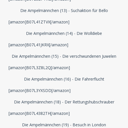
Die Ampelmännchen (13) - Suchaktion für Bello
[amazon]B07L41ZTVX[/amazon]
Die Ampelmännchen (14) - Die Wolldiebe
[amazon]B07L41JKRX[/amazon]
Die Ampelmännchen (15) - Die verschwundenen Juwelen
[amazon]B07L3Z8L2Q[/amazon]
Die Ampelmännchen (16) - Die Fahrerflucht
[amazon]B07L3YXSDD[/amazon]
Die Ampelmännchen (18) - Der Rettungshubschrauber
[amazon]B07L4382TH[/amazon]
Die Ampelmännchen (19) - Besuch in London