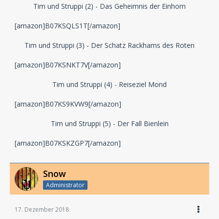
Tim und Struppi (2) - Das Geheimnis der Einhorn
[amazon]B07KSQLS1T[/amazon]
Tim und Struppi (3) - Der Schatz Rackhams des Roten
[amazon]B07KSNKT7V[/amazon]
Tim und Struppi (4) - Reiseziel Mond
[amazon]B07KS9KVW9[/amazon]
Tim und Struppi (5) - Der Fall Bienlein
[amazon]B07KSKZGP7[/amazon]
Snow
Administrator
17. Dezember 2018