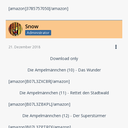
[amazon]3785757050[/amazon]
Snow
Administrator
21. Dezember 2018
Download only
Die Ampelmännchen (10) - Das Wunder
[amazon]B07L3ZXC8R[/amazon]
Die Ampelmännchen (11) - Rettet den Stadtwald
[amazon]B07L3ZBKPL[/amazon]
Die Ampelmännchen (12) - Der Superstürmer
[amazon]B07L3ZPTRD[/amazon]