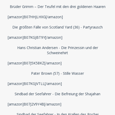
Brüder Grimm – Der Teufel mit den drei goldenen Haaren
[amazon]B07HHJLHXG[/amazon]
Die größten Fälle von Scotland Yard (36) - Partyrausch
[amazon]B07KGJBT9Y[/amazon]
Hans Christian Andersen - Die Prinzessin und der
Schweinehirt
[amazon]B07J5K58KZ[/amazon]
Pater Brown (57) - Stille Wasser
[amazon]B07KGJVTLL[/amazon]
Sindbad der Seefahrer - Die Befreiung der Shajahan
[amazon]B07J2V9Y4B[/amazon]
Sindbad der Seefahrer - In den Krallen des Rochei