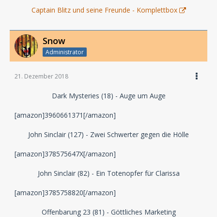
Captain Blitz und seine Freunde - Komplettbox
Snow
Administrator
21. Dezember 2018
Dark Mysteries (18) - Auge um Auge
[amazon]3960661371[/amazon]
John Sinclair (127) - Zwei Schwerter gegen die Hölle
[amazon]378575647X[/amazon]
John Sinclair (82) - Ein Totenopfer für Clarissa
[amazon]3785758820[/amazon]
Offenbarung 23 (81) - Göttliches Marketing