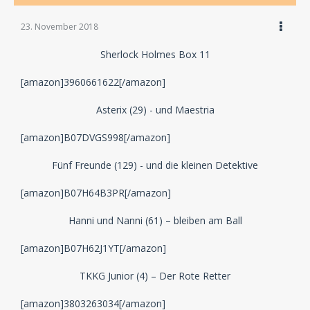
23. November 2018
Sherlock Holmes Box 11
[amazon]3960661622[/amazon]
Asterix (29) - und Maestria
[amazon]B07DVGS998[/amazon]
Fünf Freunde (129) - und die kleinen Detektive
[amazon]B07H64B3PR[/amazon]
Hanni und Nanni (61) – bleiben am Ball
[amazon]B07H62J1YT[/amazon]
TKKG Junior (4) – Der Rote Retter
[amazon]3803263034[/amazon]