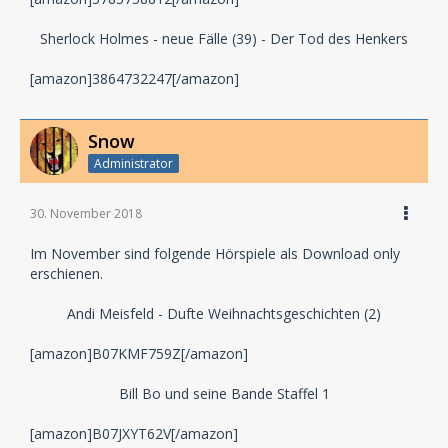
Sherlock Holmes - neue Fälle (39) - Der Tod des Henkers
[amazon]3864732247[/amazon]
Snow
Administrator
30. November 2018
Im November sind folgende Hörspiele als Download only
erschienen.
Andi Meisfeld - Dufte Weihnachtsgeschichten (2)
[amazon]B07KMF759Z[/amazon]
Bill Bo und seine Bande Staffel 1
[amazon]B07JXYT62V[/amazon]