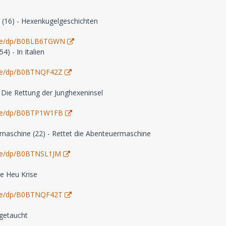
t (16) - Hexenkugelgeschichten
.de/dp/B0BLB6TGWN
) - In Italien
de/dp/B0BTNQF42Z
- Die Rettung der Junghexeninsel
.de/dp/B0BTP1W1FB
maschine (22) - Rettet die Abenteuermaschine
de/dp/B0BTNSL1JM
ie Heu Krise
de/dp/B0BTNQF42T
bgetaucht