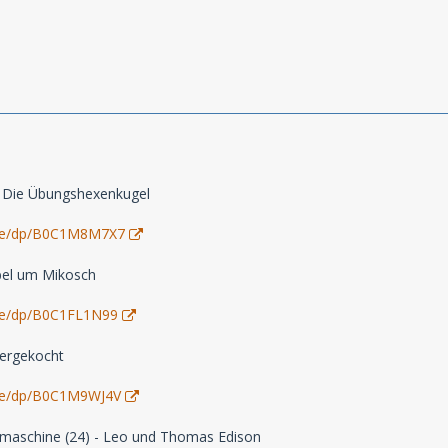
 - Die Übungshexenkugel
.de/dp/B0C1M8M7X7
rbel um Mikosch
de/dp/B0C1FL1N99
bergekocht
de/dp/B0C1M9WJ4V
rmaschine (24) - Leo und Thomas Edison