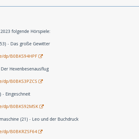
 2023 folgende Hörspiele:
3) - Das große Gewitter
de/dp/B0BKS94HPF
 - Der Hexenbesenausflug
de/dp/B0BKS3PZCS
) - Eingeschneit
de/dp/B0BKS92MSK
maschine (21) - Leo und der Buchdruck
de/dp/B0BKRZSF64