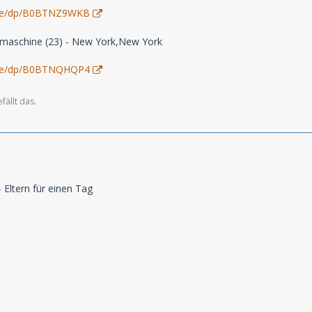
.de/dp/B0BTNZ9WKB
rmaschine (23) - New York,New York
.de/dp/B0BTNQHQP4
ällt das.
- Eltern für einen Tag