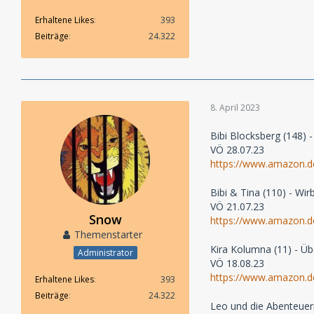
Erhaltene Likes
393
Beiträge
24.322
8. April 2023
Bibi Blocksberg (148)
VÖ 28.07.23
https://www.amazon
Bibi & Tina (110) - Wi
VÖ 21.07.23
Snow
https://www.amazon.
Themenstarter
Kira Kolumna (11) - Ü
Administrator
VÖ 18.08.23
https://www.amazon.
Erhaltene Likes
393
Beiträge
24.322
Leo und die Abenteue