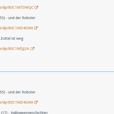
.de/dp/B0C1M7DWQC
5) - und der Roboter
.de/dp/B0C1MD4GXW
 Zottel ist weg
e/dp/B0C1M5JJ24-
5) - und der Roboter
.de/dp/B0C1MD4GXW
t (17) - Halloweengeschichten