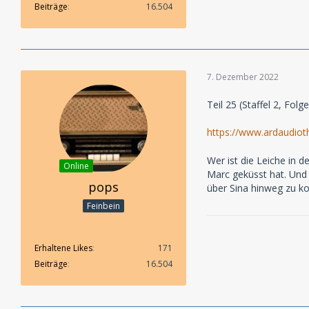
Beiträge
16.504
7. Dezember 2022
Teil 25 (Staffel 2, Fol
https://www.ardaudiot
Wer ist die Leiche in 
Online
Marc geküsst hat. Und 
pops
über Sina hinweg zu 
Feinbein
Erhaltene Likes
171
Beiträge
16.504