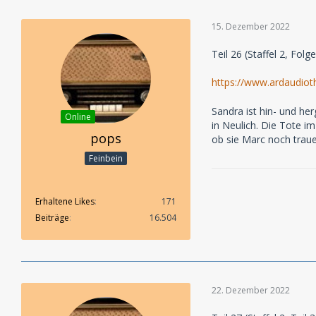
15. Dezember 2022
Teil 26 (Staffel 2, Fol
https://www.ardaudiot
Sandra ist hin- und he
Online
in Neulich. Die Tote i
pops
ob sie Marc noch trau
Feinbein
Erhaltene Likes
171
Beiträge
16.504
22. Dezember 2022