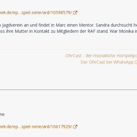
hek.de/ep…spiel-serie/ard/10598579/
em Jagdverein an und findet in Marc einen Mentor. Sandra durchsucht
ass ihre Mutter in Kontakt zu Mitgliedern der RAF stand. War Monika i
OhrCast - der monatliche Hörspielp
Der OhrCast bei WhatsApp
hne
hek.de/ep…spiel-serie/ard/10617929/