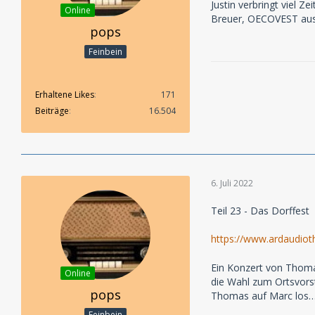
Justin verbringt viel 
Online
Breuer, OECOVEST aus 
pops
Feinbein
Erhaltene Likes
171
Beiträge
16.504
6. Juli 2022
Teil 23 - Das Dorffest
https://www.ardaudiot
Ein Konzert von Thomas
Online
die Wahl zum Ortsvorst
pops
Thomas auf Marc los
Feinbein