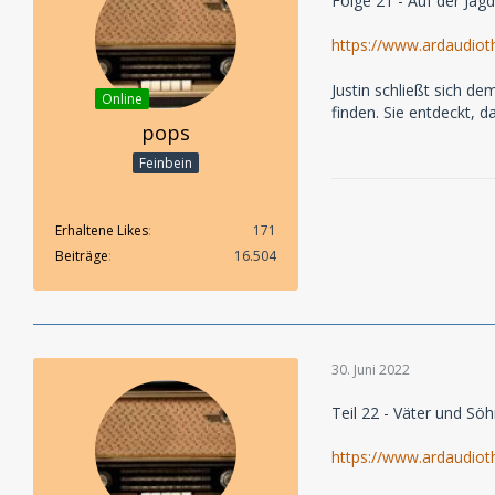
Folge 21 - Auf der Jagd
https://www.ardaudiot
Justin schließt sich d
Online
finden. Sie entdeckt, d
pops
Feinbein
Erhaltene Likes
171
Beiträge
16.504
30. Juni 2022
Teil 22 - Väter und Sö
https://www.ardaudiot