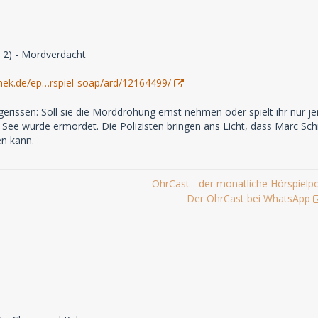
ge 2) - Mordverdacht
hek.de/ep…rspiel-soap/ard/12164499/
rgerissen: Soll sie die Morddrohung ernst nehmen oder spielt ihr nur
m See wurde ermordet. Die Polizisten bringen ans Licht, dass Marc Sch
en kann.
OhrCast - der monatliche Hörspielp
Der OhrCast bei WhatsApp