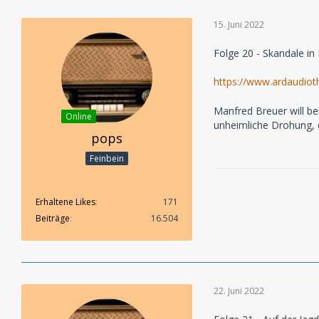
15. Juni 2022
Folge 20 - Skandale in
https://www.ardaudiot
Manfred Breuer will be
Online
unheimliche Drohung, d
pops
Feinbein
Erhaltene Likes
171
Beiträge
16.504
22. Juni 2022