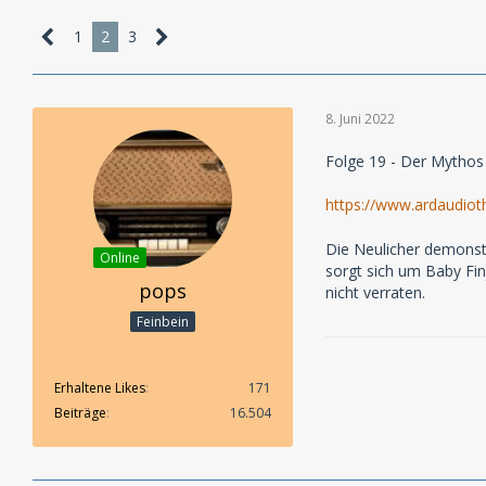
1
2
3
8. Juni 2022
Folge 19 - Der Mythos
https://www.ardaudiot
Die Neulicher demonstr
Online
sorgt sich um Baby Fin
pops
nicht verraten.
Feinbein
Erhaltene Likes
171
Beiträge
16.504