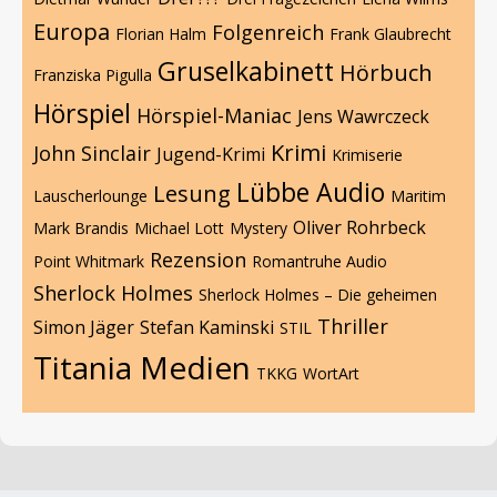
Europa
Folgenreich
Florian Halm
Frank Glaubrecht
Gruselkabinett
Hörbuch
Franziska Pigulla
Hörspiel
Hörspiel-Maniac
Jens Wawrczeck
Krimi
John Sinclair
Jugend-Krimi
Krimiserie
Lübbe Audio
Lesung
Lauscherlounge
Maritim
Oliver Rohrbeck
Mark Brandis
Michael Lott
Mystery
Rezension
Point Whitmark
Romantruhe Audio
Sherlock Holmes
Sherlock Holmes – Die geheimen
Thriller
Simon Jäger
Stefan Kaminski
STIL
Titania Medien
TKKG
WortArt