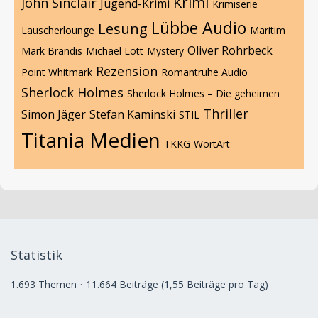
Krimi
John Sinclair
Jugend-Krimi
Krimiserie
Lübbe Audio
Lesung
Lauscherlounge
Maritim
Oliver Rohrbeck
Mark Brandis
Michael Lott
Mystery
Rezension
Point Whitmark
Romantruhe Audio
Sherlock Holmes
Sherlock Holmes – Die geheimen
Thriller
Simon Jäger
Stefan Kaminski
STIL
Titania Medien
TKKG
WortArt
Statistik
1.693 Themen
11.664 Beiträge (1,55 Beiträge pro Tag)