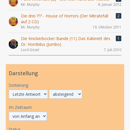
Mr. Murphy
8. Januar 2012
Die drei ??? - House of Horrors (Der Mitratefall
2
auf 2 CD)
Mr. Murphy
19. Oktober 2011
Die Knickerbocker-Bande (11) Das Kabinett des
1
Dr. Horribilus (Jumbo)
Lord Gösel
7. Juli 2010
Darstellung
Sortierung
Im Zeitraum
Status