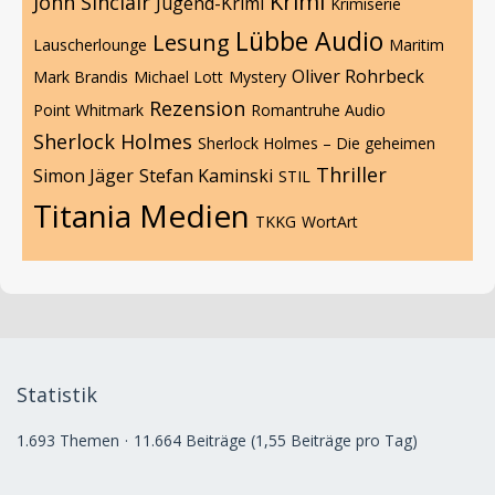
Krimi
John Sinclair
Jugend-Krimi
Krimiserie
Lübbe Audio
Lesung
Lauscherlounge
Maritim
Oliver Rohrbeck
Mark Brandis
Michael Lott
Mystery
Rezension
Point Whitmark
Romantruhe Audio
Sherlock Holmes
Sherlock Holmes – Die geheimen
Thriller
Simon Jäger
Stefan Kaminski
STIL
Titania Medien
TKKG
WortArt
Statistik
1.693 Themen
11.664 Beiträge (1,55 Beiträge pro Tag)