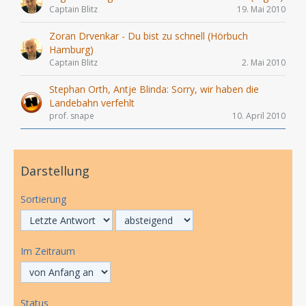
Captain Blitz
19. Mai 2010
Zoran Drvenkar - Du bist zu schnell (Hörbuch
Hamburg)
Captain Blitz
2. Mai 2010
Stephan Orth, Antje Blinda: Sorry, wir haben die
Landebahn verfehlt
prof. snape
10. April 2010
Darstellung
Sortierung
Im Zeitraum
Status