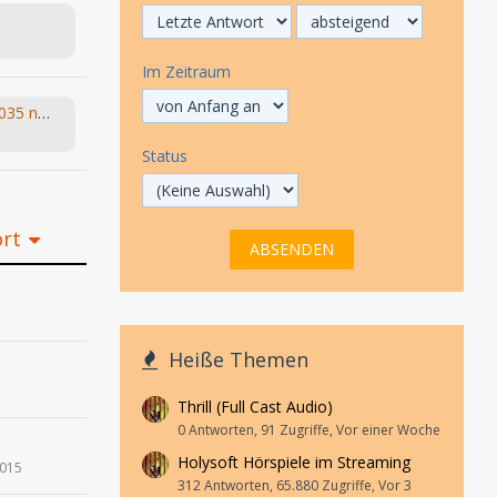
Im Zeitraum
(NEU) 2035 - 9 Dinge, die Du 2035 nicht erwartet hättest - #6 wird Dich umhauen (Arne Salasse, Léon Haase) hr 2022
Status
ort
Heiße Themen
Thrill (Full Cast Audio)
0 Antworten, 91 Zugriffe, Vor einer Woche
Holysoft Hörspiele im Streaming
2015
312 Antworten, 65.880 Zugriffe, Vor 3