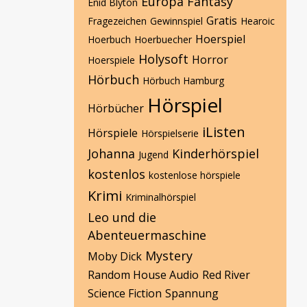
Europa
Fantasy
Enid Blyton
Gratis
Fragezeichen
Gewinnspiel
Hearoic
Hoerspiel
Hoerbuch
Hoerbuecher
Holysoft
Horror
Hoerspiele
Hörbuch
Hörbuch Hamburg
Hörspiel
Hörbücher
iListen
Hörspiele
Hörspielserie
Johanna
Kinderhörspiel
Jugend
kostenlos
kostenlose hörspiele
Krimi
Kriminalhörspiel
Leo und die
Abenteuermaschine
Mystery
Moby Dick
Random House Audio
Red River
Science Fiction
Spannung