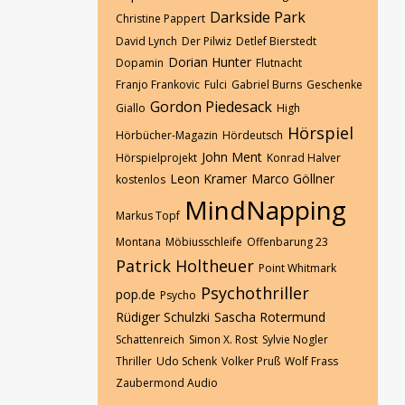
Darkside Park
Christine Pappert
David Lynch
Der Pilwiz
Detlef Bierstedt
Dorian Hunter
Dopamin
Flutnacht
Franjo Frankovic
Fulci
Gabriel Burns
Geschenke
Gordon Piedesack
Giallo
High
Hörspiel
Hörbücher-Magazin
Hördeutsch
John Ment
Hörspielprojekt
Konrad Halver
Leon Kramer
Marco Göllner
kostenlos
MindNapping
Markus Topf
Montana
Möbiusschleife
Offenbarung 23
Patrick Holtheuer
Point Whitmark
Psychothriller
pop.de
Psycho
Rüdiger Schulzki
Sascha Rotermund
Schattenreich
Simon X. Rost
Sylvie Nogler
Thriller
Udo Schenk
Volker Pruß
Wolf Frass
Zaubermond Audio