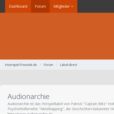
Dashboard
Forum
Mitglieder
Hoerspiel-Freunde.de
Forum
Label:direct
Audionarchie
Audionarchie ist das Hörspiellabel von Patrick "Captain Blitz" H
Psychothrillerreihe "MindNapping", die Geschichten bekannter H
http://www.audionarchie.de