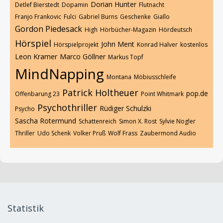
Dorian Hunter
Detlef Bierstedt
Dopamin
Flutnacht
Franjo Frankovic
Fulci
Gabriel Burns
Geschenke
Giallo
Gordon Piedesack
High
Hörbücher-Magazin
Hördeutsch
Hörspiel
John Ment
Hörspielprojekt
Konrad Halver
kostenlos
Leon Kramer
Marco Göllner
Markus Topf
MindNapping
Montana
Möbiusschleife
Patrick Holtheuer
pop.de
Offenbarung 23
Point Whitmark
Psychothriller
Rüdiger Schulzki
Psycho
Sascha Rotermund
Schattenreich
Simon X. Rost
Sylvie Nogler
Thriller
Udo Schenk
Volker Pruß
Wolf Frass
Zaubermond Audio
Statistik