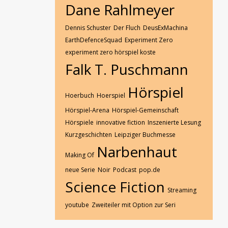
Dane Rahlmeyer
Dennis Schuster
Der Fluch
DeusExMachina
EarthDefenceSquad
Experiment Zero
experiment zero hörspiel koste
Falk T. Puschmann
Hörspiel
Hoerbuch
Hoerspiel
Hörspiel-Arena
Hörspiel-Gemeinschaft
Hörspiele
innovative fiction
Inszenierte Lesung
Kurzgeschichten
Leipziger Buchmesse
Narbenhaut
Making Of
neue Serie
Noir
Podcast
pop.de
Science Fiction
Streaming
youtube
Zweiteiler mit Option zur Seri