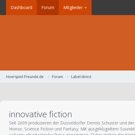
Dashboard
Forum
Mitglieder
Hoerspiel-Freunde.de
Forum
Label:direct
innovative fiction
Seit 2009 produzieren der Düsseldorfer Dennis Schuster und de
Horror, Science Fiction und Fantasy. Mit ausgeklügeltem Soundde
auf eine phantastische Reise genommen. Dabei stehen die Hörspie