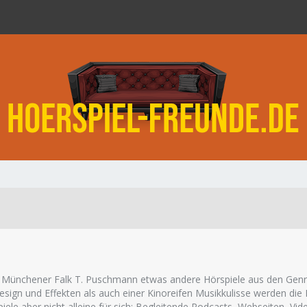
r Münchener Falk T. Puschmann etwas andere Hörspiele aus den Genres
sign und Effekten als auch einer Kinoreifen Musikkulisse werden die 
le aber nicht alleine für sich: Begleitende Podcasts, Webseiten, Vi