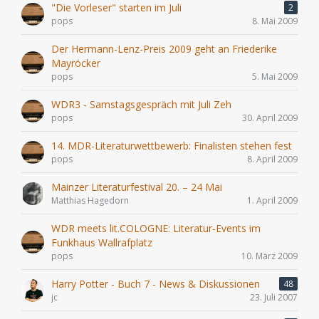
"Die Vorleser" starten im Juli
2
pops
8. Mai 2009
Der Hermann-Lenz-Preis 2009 geht an Friederike
Mayröcker
pops
5. Mai 2009
WDR3 - Samstagsgespräch mit Juli Zeh
pops
30. April 2009
14. MDR-Literaturwettbewerb: Finalisten stehen fest
pops
8. April 2009
Mainzer Literaturfestival 20. – 24 Mai
Matthias Hagedorn
1. April 2009
WDR meets lit.COLOGNE: Literatur-Events im
Funkhaus Wallrafplatz
pops
10. März 2009
Harry Potter - Buch 7 - News & Diskussionen
48
jc
23. Juli 2007