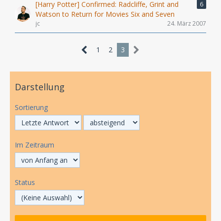
[Harry Potter] Confirmed: Radcliffe, Grint and
6
Watson to Return for Movies Six and Seven
jc
24. März 2007
1
2
3
Darstellung
Sortierung
Im Zeitraum
Status