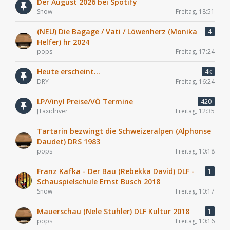
Der August 2026 bei Spotify
Snow
Freitag, 18:51
(NEU) Die Bagage / Vati / Löwenherz (Monika
4
Helfer) hr 2024
pops
Freitag, 17:24
Heute erscheint...
4k
DRY
Freitag, 16:24
LP/Vinyl Preise/VÖ Termine
420
JTaxidriver
Freitag, 12:35
Tartarin bezwingt die Schweizeralpen (Alphonse
Daudet) DRS 1983
pops
Freitag, 10:18
Franz Kafka - Der Bau (Rebekka David) DLF -
1
Schauspielschule Ernst Busch 2018
Snow
Freitag, 10:17
Mauerschau (Nele Stuhler) DLF Kultur 2018
1
pops
Freitag, 10:16