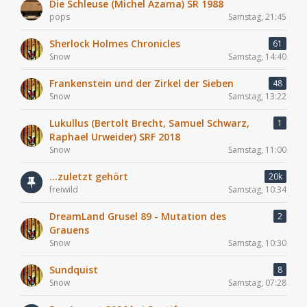
Die Schleuse (Michel Azama) SR 1988
pops
Samstag, 21:45
Sherlock Holmes Chronicles
61
Snow
Samstag, 14:40
Frankenstein und der Zirkel der Sieben
48
Snow
Samstag, 13:22
Lukullus (Bertolt Brecht, Samuel Schwarz,
1
Raphael Urweider) SRF 2018
Snow
Samstag, 11:00
...zuletzt gehört
20k
freiwild
Samstag, 10:34
DreamLand Grusel 89 - Mutation des
2
Grauens
Snow
Samstag, 10:30
Sundquist
8
Snow
Samstag, 07:28