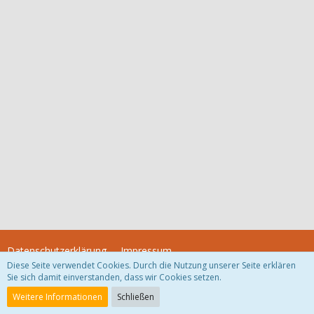
Datenschutzerklärung
Impressum
Diese Seite verwendet Cookies. Durch die Nutzung unserer Seite erklären
Sie sich damit einverstanden, dass wir Cookies setzen.
Community-Software:
WoltLab Suite™
Weitere Informationen
Schließen