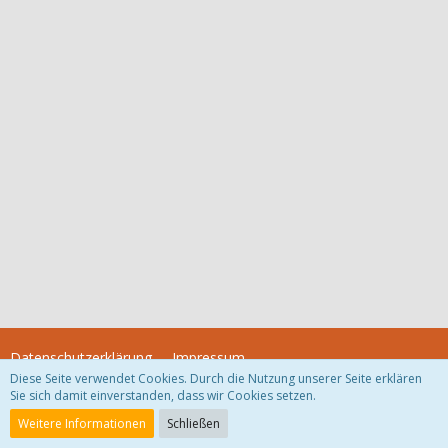
Datenschutzerklärung
Impressum
Diese Seite verwendet Cookies. Durch die Nutzung unserer Seite erklären
Sie sich damit einverstanden, dass wir Cookies setzen.
Community-Software:
WoltLab Suite™
Weitere Informationen
Schließen