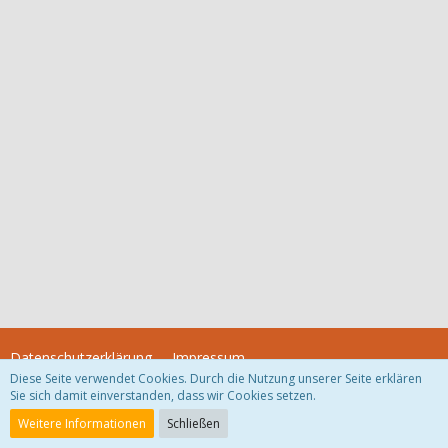
Datenschutzerklärung
Impressum
Diese Seite verwendet Cookies. Durch die Nutzung unserer Seite erklären
Sie sich damit einverstanden, dass wir Cookies setzen.
Community-Software:
WoltLab Suite™
Weitere Informationen
Schließen