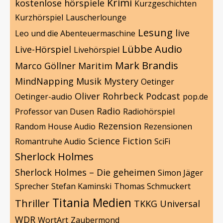
Krimi
kostenlose hörspiele
Kurzgeschichten
Kurzhörspiel
Lauscherlounge
Lesung
live
Leo und die Abenteuermaschine
Lübbe Audio
Live-Hörspiel
Livehörspiel
Mark Brandis
Marco Göllner
Maritim
MindNapping
Musik
Mystery
Oetinger
Oliver Rohrbeck
Podcast
Oetinger-audio
pop.de
Radio
Professor van Dusen
Radiohörspiel
Rezension
Random House Audio
Rezensionen
Science Fiction
Romantruhe Audio
SciFi
Sherlock Holmes
Sherlock Holmes – Die geheimen
Simon Jäger
Sprecher
Stefan Kaminski
Thomas Schmuckert
Titania Medien
Thriller
TKKG
Universal
WDR
WortArt
Zaubermond