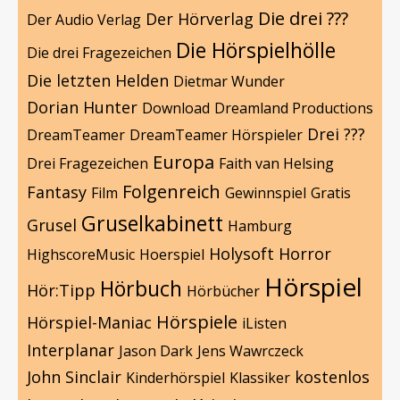
Die drei ???
Der Hörverlag
Der Audio Verlag
Die Hörspielhölle
Die drei Fragezeichen
Die letzten Helden
Dietmar Wunder
Dorian Hunter
Download
Dreamland Productions
Drei ???
DreamTeamer
DreamTeamer Hörspieler
Europa
Drei Fragezeichen
Faith van Helsing
Folgenreich
Fantasy
Film
Gewinnspiel
Gratis
Gruselkabinett
Grusel
Hamburg
Holysoft
Horror
HighscoreMusic
Hoerspiel
Hörspiel
Hörbuch
Hör:Tipp
Hörbücher
Hörspiele
Hörspiel-Maniac
iListen
Interplanar
Jason Dark
Jens Wawrczeck
John Sinclair
kostenlos
Kinderhörspiel
Klassiker