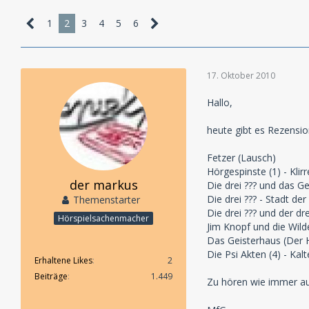
1
2
3
4
5
6
17. Oktober 2010
Hallo,
heute gibt es Rezensi
Fetzer (Lausch)
Hörgespinste (1) - Klir
der markus
Die drei ??? und das G
Die drei ??? - Stadt de
Themenstarter
Die drei ??? und der dr
Hörspielsachenmacher
Jim Knopf und die Wild
Das Geisterhaus (Der 
Die Psi Akten (4) - K
Erhaltene Likes
2
Beiträge
1.449
Zu hören wie immer au