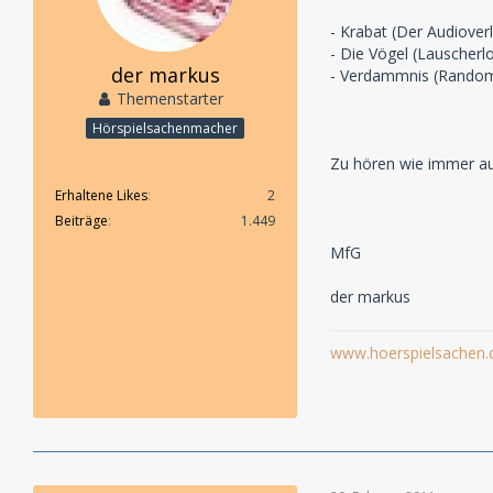
- Krabat (Der Audiover
- Die Vögel (Lauscherl
der markus
- Verdammnis (Rando
Themenstarter
Hörspielsachenmacher
Zu hören wie immer au
Erhaltene Likes
2
Beiträge
1.449
MfG
der markus
www.hoerspielsachen.