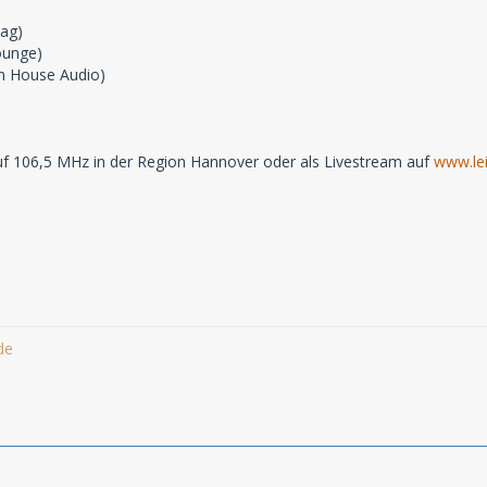
lag)
ounge)
m House Audio)
f 106,5 MHz in der Region Hannover oder als Livestream auf
www.lei
de