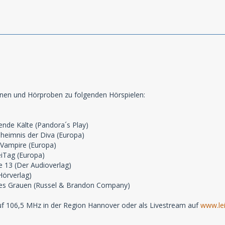
onen und Hörproben zu folgenden Hörspielen:
rende Kälte (Pandora´s Play)
eheimnis der Diva (Europa)
r Vampire (Europa)
eiTag (Europa)
e 13 (Der Audioverlag)
Hörverlag)
altes Grauen (Russel & Brandon Company)
f 106,5 MHz in der Region Hannover oder als Livestream auf
www.lei