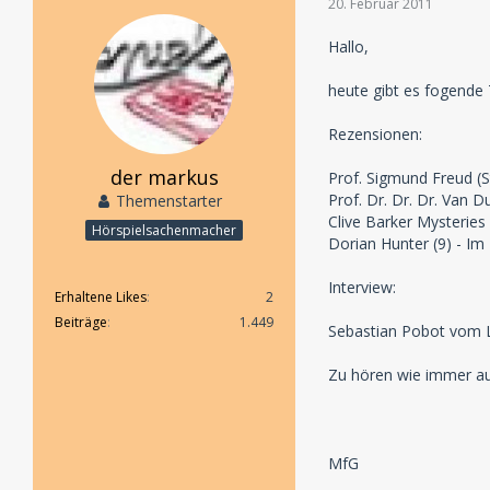
20. Februar 2011
Hallo,
heute gibt es fogende
Rezensionen:
der markus
Prof. Sigmund Freud (St
Prof. Dr. Dr. Dr. Van D
Themenstarter
Clive Barker Mysteries
Hörspielsachenmacher
Dorian Hunter (9) - Im
Interview:
Erhaltene Likes
2
Beiträge
1.449
Sebastian Pobot vom La
Zu hören wie immer au
MfG