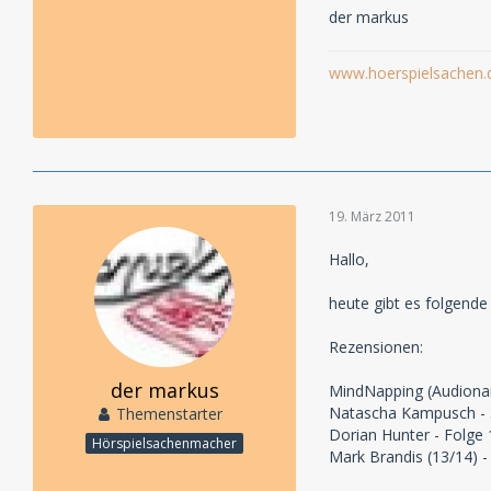
der markus
www.hoerspielsachen.
19. März 2011
Hallo,
heute gibt es folgend
Rezensionen:
der markus
MindNapping (Audionarc
Natascha Kampusch -
Themenstarter
Dorian Hunter - Folge 
Hörspielsachenmacher
Mark Brandis (13/14) -