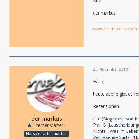
MfG
der markus
www.hoerspielsachen.
21. November 2010
Hallo,
heute abend gibt es f
Rezensionen:
der markus
Life (Biographie von 
Plan B (Lauscherloung
Themenstarter
Nichts - Was im Leben
Hörspielsachenmacher
Zeitreisende Surfer (H