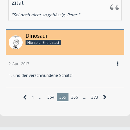
Zitat
"Sei doch nicht so gehässig, Peter."
Dinosaur
Hörspiel-En­thu­si­ast
2. April 2017
'... und der verschwundene Schatz'
1
…
364
365
366
…
373