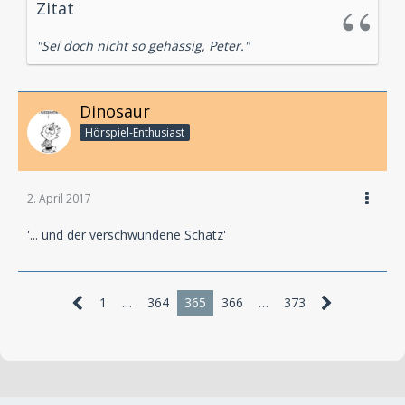
Zitat
"Sei doch nicht so gehässig, Peter."
Dinosaur
Hörspiel-En­thu­si­ast
2. April 2017
'... und der verschwundene Schatz'
1
…
364
365
366
…
373