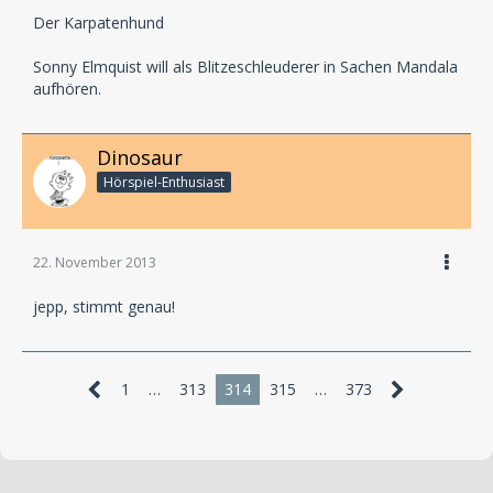
Der Karpatenhund
Sonny Elmquist will als Blitzeschleuderer in Sachen Mandala
aufhören.
Dinosaur
Hörspiel-En­thu­si­ast
22. November 2013
jepp, stimmt genau!
1
…
313
314
315
…
373