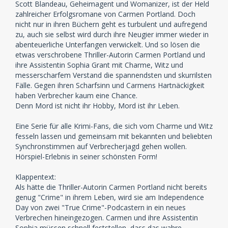
Scott Blandeau, Geheimagent und Womanizer, ist der Held
zahlreicher Erfolgsromane von Carmen Portland. Doch
nicht nur in ihren Büchern geht es turbulent und aufregend
zu, auch sie selbst wird durch ihre Neugier immer wieder in
abenteuerliche Unterfangen verwickelt. Und so lösen die
etwas verschrobene Thriller-Autorin Carmen Portland und
ihre Assistentin Sophia Grant mit Charme, Witz und
messerscharfem Verstand die spannendsten und skurrilsten
Fälle. Gegen ihren Scharfsinn und Carmens Hartnäckigkeit
haben Verbrecher kaum eine Chance.
Denn Mord ist nicht ihr Hobby, Mord ist ihr Leben.
Eine Serie für alle Krimi-Fans, die sich vom Charme und Witz
fesseln lassen und gemeinsam mit bekannten und beliebten
Synchronstimmen auf Verbrecherjagd gehen wollen.
Hörspiel-Erlebnis in seiner schönsten Form!
Klappentext:
Als hätte die Thriller-Autorin Carmen Portland nicht bereits
genug "Crime" in ihrem Leben, wird sie am Independence
Day von zwei "True Crime"-Podcastern in ein neues
Verbrechen hineingezogen. Carmen und ihre Assistentin
Sophia müssen schnell feststellen, dass das wahre