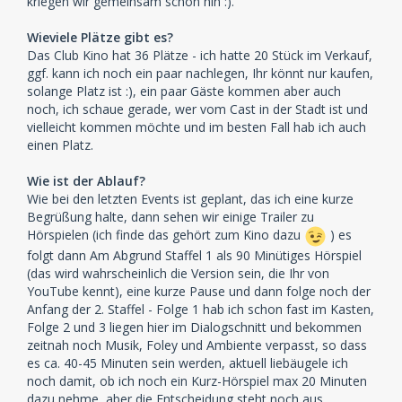
kriegen wir gemeinsam schon hin :).
Wieviele Plätze gibt es?
Das Club Kino hat 36 Plätze - ich hatte 20 Stück im Verkauf,
ggf. kann ich noch ein paar nachlegen, Ihr könnt nur kaufen,
solange Platz ist :), ein paar Gäste kommen aber auch
noch, ich schaue gerade, wer vom Cast in der Stadt ist und
vielleicht kommen möchte und im besten Fall hab ich auch
einen Platz.
Wie ist der Ablauf?
Wie bei den letzten Events ist geplant, das ich eine kurze
Begrüßung halte, dann sehen wir einige Trailer zu
Hörspielen (ich finde das gehört zum Kino dazu
) es
folgt dann Am Abgrund Staffel 1 als 90 Minütiges Hörspiel
(das wird wahrscheinlich die Version sein, die Ihr von
YouTube kennt), eine kurze Pause und dann folge noch der
Anfang der 2. Staffel - Folge 1 hab ich schon fast im Kasten,
Folge 2 und 3 liegen hier im Dialogschnitt und bekommen
zeitnah noch Musik, Foley und Ambiente verpasst, so dass
es ca. 40-45 Minuten sein werden, aktuell liebäugele ich
noch damit, ob ich noch ein Kurz-Hörspiel max 20 Minuten
dazu nehme, aber die Entscheidung steht noch aus.