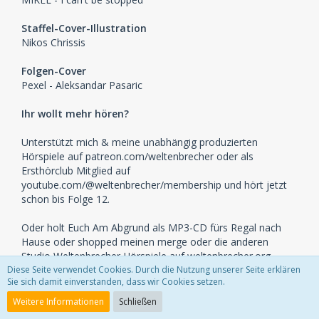
Staffel-Cover-Illustration
Nikos Chrissis
Folgen-Cover
Pexel - Aleksandar Pasaric
Ihr wollt mehr hören?
Unterstützt mich & meine unabhängig produzierten
Hörspiele auf patreon.com/weltenbrecher oder als
Ersthörclub Mitglied auf
youtube.com/@weltenbrecher/membership und hört jetzt
schon bis Folge 12.
Oder holt Euch Am Abgrund als MP3-CD fürs Regal nach
Hause oder shopped meinen merge oder die anderen
Studio Weltenbrecher Hörspiele auf weltenbrecher.org.
Diese Seite verwendet Cookies. Durch die Nutzung unserer Seite erklären
Sie sich damit einverstanden, dass wir Cookies setzen.
Der Podcast gefällt Euch? Eine positive Bewertung auf
einem Podcastportal Eurer Wahl hilft immens und nicht
Weitere Informationen
Schließen
vergessen, sharing is caring!