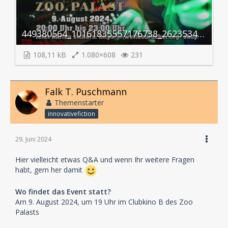
449380564_10161835557176738_2623534357531021670_n.jpg
108,11 kB
1.080×608
231
Falk T. Puschmann
Themenstarter
innovativefiction
29. Juni 2024
Hier vielleicht etwas Q&A und wenn Ihr weitere Fragen
habt, gern her damit
Wo findet das Event statt?
Am 9. August 2024, um 19 Uhr im Clubkino B des Zoo
Palasts