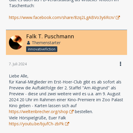
Taschentuch:
https://www.facebook.com/share/8zq2LgABVo3y6Rcn/
Falk T. Puschmann
Themenstarter
innovativefiction
7. Juli 2024
Liebe Alle,
für Kanal-Mitglieder im Erst-Hoer-Club gibt es ab sofort als
Preview die Auftaktfolge der 2. Staffel "Am Abgrund" als
Preview - diese und zwei weitere wird es u.a. am 9. August
2024 20 Uhr im Rahmen einer Kino-Premiere im Zoo Palast
Kino geben - Karten lassen sich auf
https://weltenbrecher.org/shop
bestellen.
Viele Hörspielgrüße, Euer Falk
https://youtu.be/bjufCh-zbPk