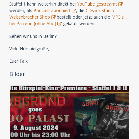
Staffel 1 kann weiterhin direkt bei
YouTube gestreamt
werden, als
Podcast abonniert
, die
CDs im Studio
Weltenbrecher Shop
bestellt oder jetzt auch die
MP3's
bei Patreon (ohne Abo)
gekauft werden.
Sehen wir uns in Berlin?
Viele Hörspielgrüße,
Euer Falk
Bilder