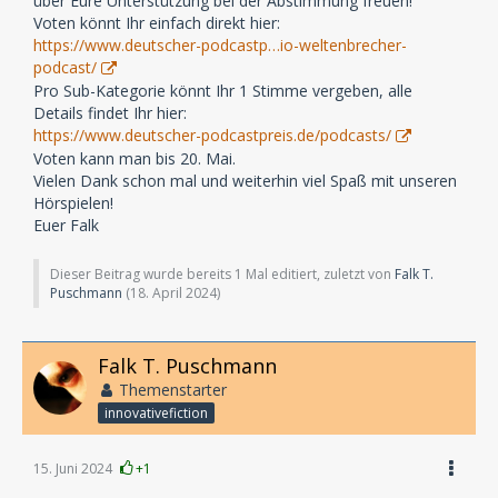
über Eure Unterstützung bei der Abstimmung freuen!
Voten könnt Ihr einfach direkt hier:
https://www.deutscher-podcastp…io-weltenbrecher-
podcast/
Pro Sub-Kategorie könnt Ihr 1 Stimme vergeben, alle
Details findet Ihr hier:
https://www.deutscher-podcastpreis.de/podcasts/
Voten kann man bis 20. Mai.
Vielen Dank schon mal und weiterhin viel Spaß mit unseren
Hörspielen!
Euer Falk
Dieser Beitrag wurde bereits 1 Mal editiert, zuletzt von
Falk T.
Puschmann
(
18. April 2024
)
Falk T. Puschmann
Themenstarter
innovativefiction
15. Juni 2024
+1