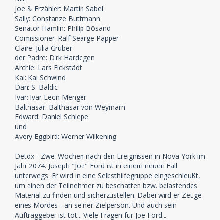
Joe & Erzähler: Martin Sabel
Sally: Constanze Buttmann
Senator Hamlin: Philip Bösand
Comissioner: Ralf Searge Papper
Claire: Julia Gruber
der Padre: Dirk Hardegen
Archie: Lars Eickstädt
Kai: Kai Schwind
Dan: S. Baldic
Ivar: Ivar Leon Menger
Balthasar: Balthasar von Weymarn
Edward: Daniel Schiepe
und
Avery Eggbird: Werner Wilkening
Detox - Zwei Wochen nach den Ereignissen in Nova York im
Jahr 2074. Joseph "Joe" Ford ist in einem neuen Fall
unterwegs. Er wird in eine Selbsthilfegruppe eingeschleußt,
um einen der Teilnehmer zu beschatten bzw. belastendes
Material zu finden und sicherzustellen. Dabei wird er Zeuge
eines Mordes - an seiner Zielperson. Und auch sein
Auftraggeber ist tot... Viele Fragen für Joe Ford...