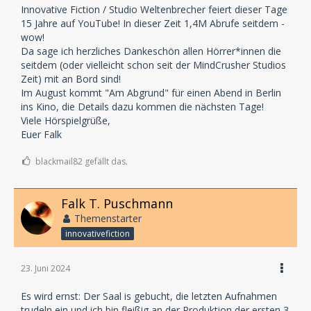
Innovative Fiction / Studio Weltenbrecher feiert dieser Tage
15 Jahre auf YouTube! In dieser Zeit 1,4M Abrufe seitdem -
wow!
Da sage ich herzliches Dankeschön allen Hörrer*innen die
seitdem (oder vielleicht schon seit der MindCrusher Studios
Zeit) mit an Bord sind!
Im August kommt "Am Abgrund" für einen Abend in Berlin
ins Kino, die Details dazu kommen die nächsten Tage!
Viele Hörspielgrüße,
Euer Falk
blackmail82 gefällt das.
Falk T. Puschmann
Themenstarter
innovativefiction
23. Juni 2024
Es wird ernst: Der Saal is gebucht, die letzten Aufnahmen
trudeln ein und ich bin fleißig an der Produktion der ersten 3