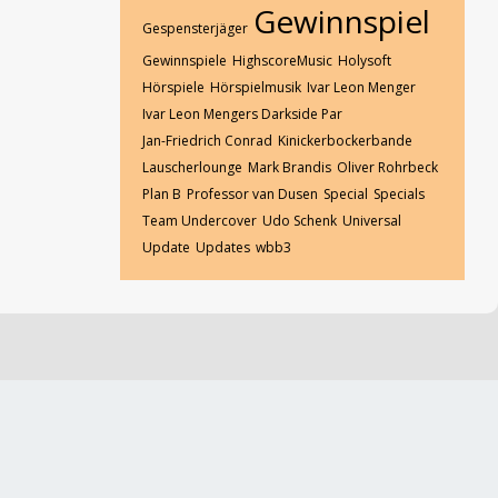
Gewinnspiel
Gespensterjäger
Gewinnspiele
HighscoreMusic
Holysoft
Hörspiele
Hörspielmusik
Ivar Leon Menger
Ivar Leon Mengers Darkside Par
Jan-Friedrich Conrad
Kinickerbockerbande
Lauscherlounge
Mark Brandis
Oliver Rohrbeck
Plan B
Professor van Dusen
Special
Specials
Team Undercover
Udo Schenk
Universal
Update
Updates
wbb3