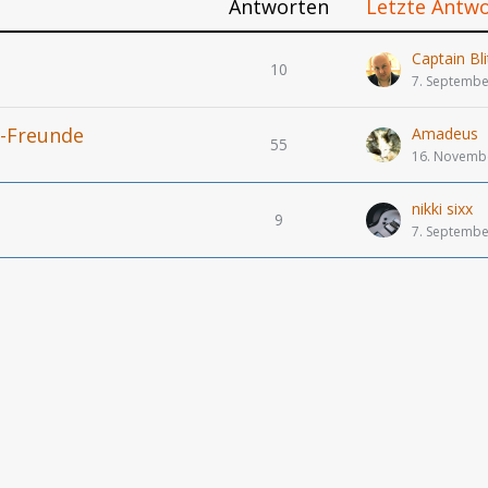
Antworten
Letzte Antw
Captain Bli
10
7. Septembe
l-Freunde
Amadeus
55
16. Novemb
nikki sixx
9
7. Septembe