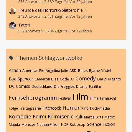
633 Antworten, 7.389 Zugriffe, Vor 20 Jahren
Freunde des Horrors/Splatters hier?
343 Antworten, 2.451 Zugriffe, Vor 13 Jahren
Tatort
562 Antworten, 5.704 Zugriffe, Vor 19 Jahren
Themen-Schlagwortwolke
Action
American Pie
Angelina Jolie
ARD
Bates
Bjarne Mädel
Comedy
Bud Spencer
Cameron Diaz
Code 37
Dario Argento
DC Comics
Deutschland
Die Fraggles
Drama
Fanfilm
Film
Fernsehprogramm
Festival
Filme
Filmnacht
Horror
Hitchcock
Folge
Freitagsserie
Kino
koch-media
Komödie
Krimi
Krimiserie
Kult
Martial Arts
Matrix
Science Fiction
Matula
Monster
Nathan Fillion
NDR
Robocop