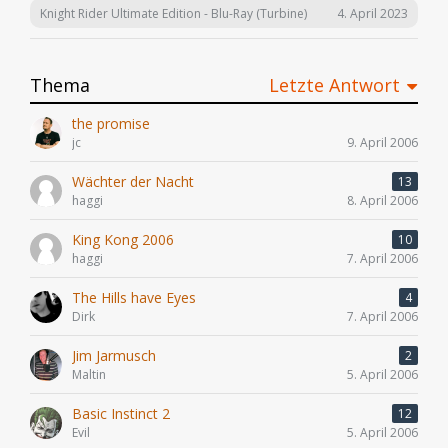
4. April 2023
Knight Rider Ultimate Edition - Blu-Ray (Turbine)
Thema
Letzte Antwort
the promise
jc
9. April 2006
Wächter der Nacht
13
haggi
8. April 2006
King Kong 2006
10
haggi
7. April 2006
The Hills have Eyes
4
Dirk
7. April 2006
Jim Jarmusch
2
Maltin
5. April 2006
Basic Instinct 2
12
Evil
5. April 2006