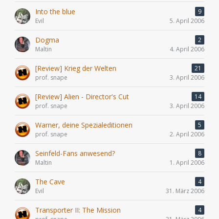
Into the blue
9
Evil
5. April 2006
Dogma
2
Maltin
4. April 2006
[Review] Krieg der Welten
21
prof. snape
3. April 2006
[Review] Alien - Director's Cut
14
prof. snape
3. April 2006
Warner, deine Spezialeditionen
5
prof. snape
2. April 2006
Seinfeld-Fans anwesend?
8
Maltin
1. April 2006
The Cave
4
Evil
31. März 2006
Transporter II: The Mission
4