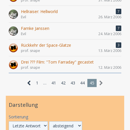
prof. snape
31. März 2006
Hellraiser: Hellworld
7
Evil
26. März 2006
Famke Janssen
7
Evil
24. März 2006
Rückkehr der Space-Glatze
3
prof. snape
13. März 2006
Drei ??? Film: "Tom Farraday" gecastet
prof. snape
12. März 2006
1
…
41
42
43
44
45
Darstellung
Sortierung