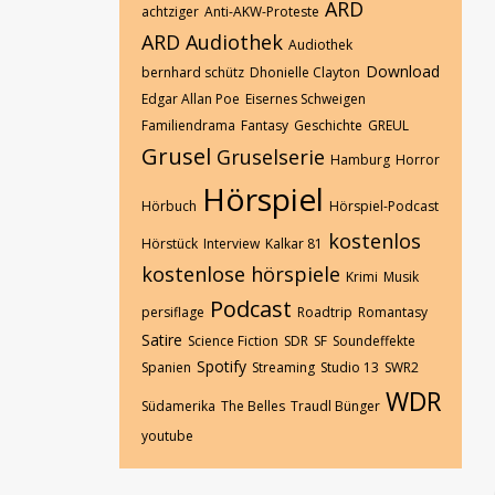
ARD
achtziger
Anti-AKW-Proteste
ARD Audiothek
Audiothek
Download
bernhard schütz
Dhonielle Clayton
Edgar Allan Poe
Eisernes Schweigen
Familiendrama
Fantasy
Geschichte
GREUL
Grusel
Gruselserie
Hamburg
Horror
Hörspiel
Hörbuch
Hörspiel-Podcast
kostenlos
Hörstück
Interview
Kalkar 81
kostenlose hörspiele
Krimi
Musik
Podcast
persiflage
Roadtrip
Romantasy
Satire
Science Fiction
SDR
SF
Soundeffekte
Spotify
Spanien
Streaming
Studio 13
SWR2
WDR
Südamerika
The Belles
Traudl Bünger
youtube