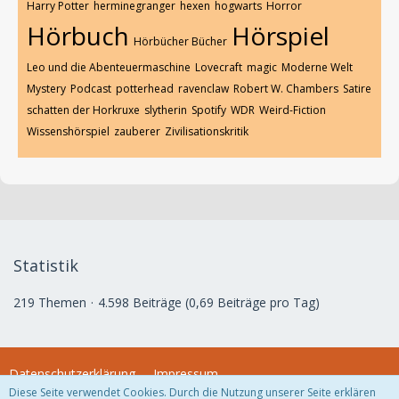
Harry Potter
herminegranger
hexen
hogwarts
Horror
Hörbuch
Hörspiel
Hörbücher Bücher
Leo und die Abenteuermaschine
Lovecraft
magic
Moderne Welt
Mystery
Podcast
potterhead
ravenclaw
Robert W. Chambers
Satire
schatten der Horkruxe
slytherin
Spotify
WDR
Weird-Fiction
Wissenshörspiel
zauberer
Zivilisationskritik
Statistik
219 Themen
4.598 Beiträge (0,69 Beiträge pro Tag)
Datenschutzerklärung
Impressum
Diese Seite verwendet Cookies. Durch die Nutzung unserer Seite erklären