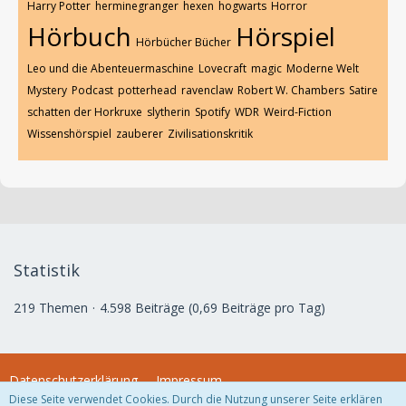
Harry Potter
herminegranger
hexen
hogwarts
Horror
Hörbuch
Hörspiel
Hörbücher Bücher
Leo und die Abenteuermaschine
Lovecraft
magic
Moderne Welt
Mystery
Podcast
potterhead
ravenclaw
Robert W. Chambers
Satire
schatten der Horkruxe
slytherin
Spotify
WDR
Weird-Fiction
Wissenshörspiel
zauberer
Zivilisationskritik
Statistik
219 Themen
4.598 Beiträge (0,69 Beiträge pro Tag)
Datenschutzerklärung
Impressum
Diese Seite verwendet Cookies. Durch die Nutzung unserer Seite erklären