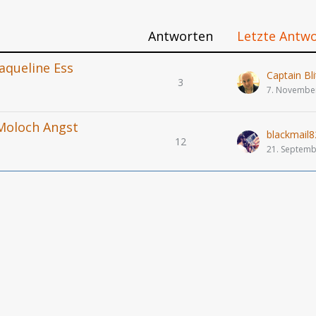
Antworten
Letzte Antw
Jaqueline Ess
Captain Bli
3
7. Novembe
- Moloch Angst
blackmail8
12
21. Septemb