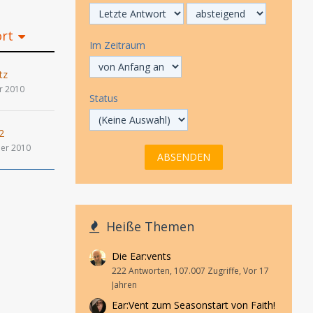
ort
Im Zeitraum
tz
r 2010
Status
2
er 2010
Heiße Themen
Die Ear:vents
222 Antworten, 107.007 Zugriffe, Vor 17
Jahren
Ear:Vent zum Seasonstart von Faith!