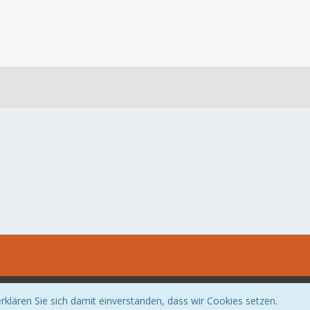
Community-Software:
WoltLab Suite™
klären Sie sich damit einverstanden, dass wir Cookies setzen.