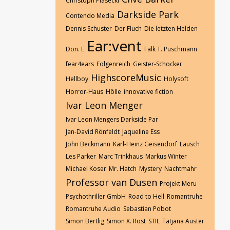
Christoph Piasecki
Darkside Park
Contendo Media
Dennis Schuster
Der Fluch
Die letzten Helden
Ear:vent
Don. E
Falk T. Puschmann
fear4ears
Folgenreich
Geister-Schocker
HighscoreMusic
Hellboy
Holysoft
Horror-Haus
Hölle
innovative fiction
Ivar Leon Menger
Ivar Leon Mengers Darkside Par
Jan-David Rönfeldt
Jaqueline Ess
John Beckmann
Karl-Heinz Geisendorf
Lausch
Les Parker
Marc Trinkhaus
Markus Winter
Michael Koser
Mr. Hatch
Mystery
Nachtmahr
Professor van Dusen
Projekt Meru
Psychothriller GmbH
Road to Hell
Romantruhe
Romantruhe Audio
Sebastian Pobot
Simon Bertlig
Simon X. Rost
STIL
Tatjana Auster