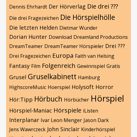
Die drei ???
Der Hörverlag
Dennis Ehrhardt
Die Hörspielhölle
Die drei Fragezeichen
Die letzten Helden
Dietmar Wunder
Dorian Hunter
Download
Dreamland Productions
Drei ???
DreamTeamer
DreamTeamer Hörspieler
Europa
Drei Fragezeichen
Faith van Helsing
Folgenreich
Fantasy
Film
Gewinnspiel
Gratis
Gruselkabinett
Grusel
Hamburg
Holysoft
Horror
HighscoreMusic
Hoerspiel
Hörspiel
Hörbuch
Hör:Tipp
Hörbücher
Hörspiele
Hörspiel-Maniac
iListen
Interplanar
Ivar Leon Menger
Jason Dark
John Sinclair
Jens Wawrczeck
Kinderhörspiel