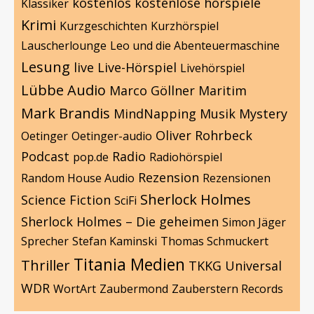
kostenlos
kostenlose hörspiele
Klassiker
Krimi
Kurzgeschichten
Kurzhörspiel
Lauscherlounge
Leo und die Abenteuermaschine
Lesung
live
Live-Hörspiel
Livehörspiel
Lübbe Audio
Marco Göllner
Maritim
Mark Brandis
MindNapping
Musik
Mystery
Oliver Rohrbeck
Oetinger
Oetinger-audio
Podcast
Radio
pop.de
Radiohörspiel
Rezension
Random House Audio
Rezensionen
Sherlock Holmes
Science Fiction
SciFi
Sherlock Holmes – Die geheimen
Simon Jäger
Sprecher
Stefan Kaminski
Thomas Schmuckert
Titania Medien
Thriller
TKKG
Universal
WDR
WortArt
Zaubermond
Zauberstern Records