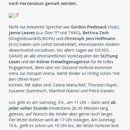
nach Herzenslust gemalt werden.
Nicht nur bekannte Sprecher wie
Gordon Piedesack
(3sat),
Jamie Leaves
(u.a. Drei ??? und TKKG),
Bettina Zech
(Dragonbound/EUROPA) und
Christoph Jens Hoffmann
(n-tv) haben sich sofort bereiterklärt, interessierten Kindern
abwechselnd vorzulesen. Vor allem sagen wir DICKES
DANKE an alle ehrenamtlichen Vorlesepaten der
Stiftung
Lesen
und der
Kölner Freiwilligenagentur
für ihr tolles
Engagement, denn über ein Dutzend Vorleser kommen
extra zur Hörspiel-Arena, damit Kinder so richtig schön “mit
den Ohren lesen”
können. Mit dabei sind: Carina-Maria Rief, Thorsten Küper,
Susanne Quirmbach, Manfred Hübner und Petra Daniels.
Los geht es am Samstag, 9.6., um 11 Uhr – dann wird
ab
jeder vollen Stunde
mindestens 20-30 Minuten lang
gelesen, auf Wunsch der Kinder aber gerne noch länger.
Der letzte Vorleser wird ab 17 Uhr loslegen. Am Sonntag,
10.6., geht es schon um 10 Uhr los, der letzte Vorleser liest