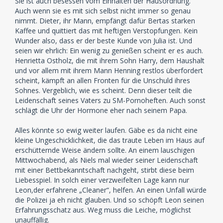
Sie ist auch besessen vom Einhalten der Hausordnung.
Auch wenn sie es mit sich selbst nicht immer so genau
nimmt. Dieter, ihr Mann, empfängt dafür Bertas starken
Kaffee und quittiert das mit heftigen Verstopfungen. Kein
Wunder also, dass er der beste Kunde von Julia ist. Und
seien wir ehrlich: Ein wenig zu genießen scheint er es auch.
Henrietta Ostholz, die mit ihrem Sohn Harry, dem Haushalt
und vor allem mit ihrem Mann Henning restlos überfordert
scheint, kämpft an allen Fronten für die Unschuld ihres
Sohnes. Vergeblich, wie es scheint. Denn dieser teilt die
Leidenschaft seines Vaters zu SM-Pornoheften. Auch sonst
schlägt die Uhr der Hormone eher nach seinem Papa.
Alles könnte so ewig weiter laufen. Gäbe es da nicht eine
kleine Ungeschicklichkeit, die das traute Leben im Haus auf
erschütternde Weise ändern sollte. An einem lauschigen
Mittwochabend, als Niels mal wieder seiner Leidenschaft
mit einer Bettbekanntschaft nachgeht, stirbt diese beim
Liebesspiel. In solch einer verzweifelten Lage kann nur
Leon,der erfahrene „Cleaner“, helfen. An einen Unfall würde
die Polizei ja eh nicht glauben. Und so schöpft Leon seinen
Erfahrungsschatz aus. Weg muss die Leiche, möglichst
unauffällig.