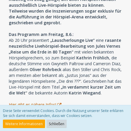
ausschließlich Live-Hörspiele bieten zu können.
Teilweise wurden die Inszenierungen sogar exklusiv für
die Aufführung in der Hörspiel-Arena entwickelt,
geschrieben und geprobt.
Das Programm am Freitag, 8.6.:
Ab 20 Uhr präsentiert
„Lauscherlounge Live“
eine
rasante
neuzeitliche Livehörspiel-Bearbeitung von Jules Vernes
„Reise um die Erde in 80 Tagen“
mit vielen bekannten
Hörspielsprechern, so zum Beispiel
Kathrin Fröhlich
, die
deutsche Stimme von Gwyneth Paltrow und Cameron Diaz,
außerdem
Oliver Rohrbeck
alias Ben Stiller und Chris Rock,
am meisten aber bekannt als „Justus Jonas“ aus der
legendären Hörspielserie „Die drei ???“. Geschrieben hat das
Live-Hörspiel mit dem Titel
„In verdammt kurzer Zeit um
die Welt“
die bekannte Autorin
Katrin Wiegand
.
Hier gibt es nähere Infos!
Achtung: Wer sich dieses Live-Ereignis nicht entgehen
Diese Seite verwendet Cookies. Durch die Nutzung unserer Seite erklären
Sie sich damit einverstanden, dass wir Cookies setzen.
lassen will, sollte schnell sein und sich
Karten sichern!
Denn das Platzangebot ist begrenzt.
Tickets kosten 10
Weitere Informationen
Schließen
Euro.