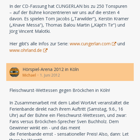
In der CD-Fassung hat CUNGERLAN bis zu 250 Tonspuren
– auf der Bühne konzentrieren wir uns auf die ersten 4
davon. Es spielen Tom Jacobs („Tarwilder“), Kerstin Kramer
(„Knave Messa“), Thomas Balou Martin („Käpt’n Tir“) und
Jörg Vincent Malotki.
Hier gibt’s alle Infos zur Serie:
www.cungerlan.com
und
www.ohrland.de
Hörspiel-Arena 2012 in Köln
Michael
1. Juni 2012
Fleischwurst-Wettessen gegen Bröckchen in Köln!
In Zusammenarbeit mit dem Label WortArt veranstaltet die
Ferienbande direkt nach ihrem Auftritt (Samstag, 9.6., 16
Uhr) auf der Bühne ein Fleischwurst-Wettessen, und zwar:
Fans versus Bröckchen-Sprecher Sven Buchholz. Dem
Gewinner winkt ein - und das meint
die Ferienbande ernst - sensationeller Preis! Also, dann: Let