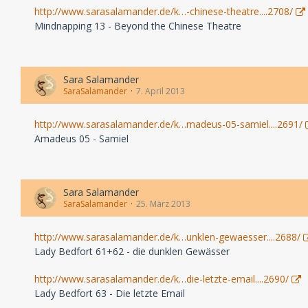
http://www.sarasalamander.de/k…-chinese-theatre....2708/
Mindnapping 13 - Beyond the Chinese Theatre
Sara Salamander
SaraSalamander
7. April 2013
http://www.sarasalamander.de/k…madeus-05-samiel....2691/
Amadeus 05 - Samiel
Sara Salamander
SaraSalamander
25. März 2013
http://www.sarasalamander.de/k…unklen-gewaesser....2688/
Lady Bedfort 61+62 - die dunklen Gewässer
http://www.sarasalamander.de/k…die-letzte-email....2690/
Lady Bedfort 63 - Die letzte Email