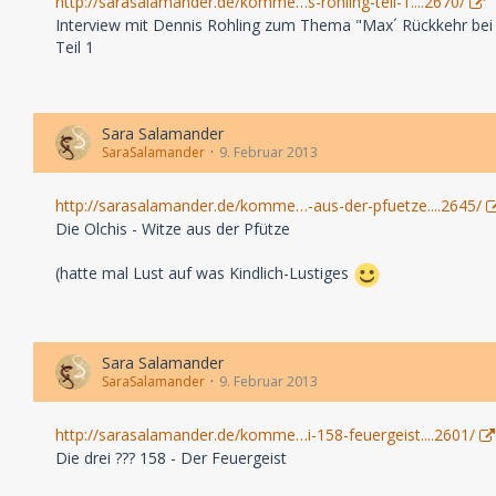
http://sarasalamander.de/komme…s-rohling-teil-1....2670/
Interview mit Dennis Rohling zum Thema "Max´ Rückkehr bei
Teil 1
Sara Salamander
SaraSalamander
9. Februar 2013
http://sarasalamander.de/komme…-aus-der-pfuetze....2645/
Die Olchis - Witze aus der Pfütze
(hatte mal Lust auf was Kindlich-Lustiges
Sara Salamander
SaraSalamander
9. Februar 2013
http://sarasalamander.de/komme…i-158-feuergeist....2601/
Die drei ??? 158 - Der Feuergeist