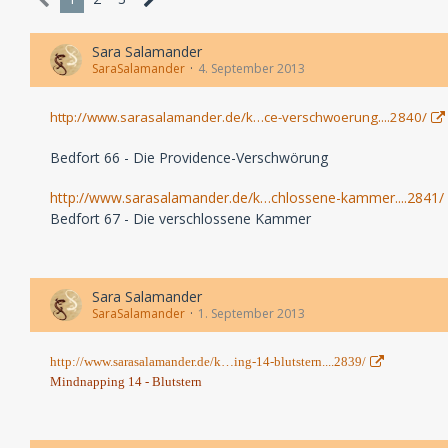
Sara Salamander
SaraSalamander
4. September 2013
http://www.sarasalamander.de/k…ce-verschwoerung....2840/
Bedfort 66 - Die Providence-Verschwörung
http://www.sarasalamander.de/k…chlossene-kammer....2841/
Bedfort 67 - Die verschlossene Kammer
Sara Salamander
SaraSalamander
1. September 2013
http://www.sarasalamander.de/k…ing-14-blutstern....2839/
Mindnapping 14 - Blutstern