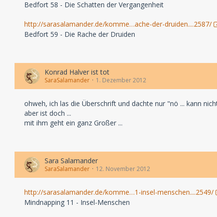
Bedfort 58 - Die Schatten der Vergangenheit
http://sarasalamander.de/komme…ache-der-druiden....2587/
Bedfort 59 - Die Rache der Druiden
Konrad Halver ist tot
SaraSalamander
1. Dezember 2012
ohweh, ich las die Überschrift und dachte nur "nö ... kann nicht 
aber ist doch ...
mit ihm geht ein ganz Großer ...
Sara Salamander
SaraSalamander
12. November 2012
http://sarasalamander.de/komme…1-insel-menschen....2549/
Mindnapping 11 - Insel-Menschen