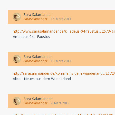
Sara Salamander
SaraSalamander
16. März 2013
http://www.sarasalamander.de/k…adeus-04-faustus....2673/
Amadeus 04 - Faustus
Sara Salamander
SaraSalamander
10. März 2013
http://sarasalamander.de/komme…s-dem-wunderland....2672/
Alice - Neues aus dem Wunderland
Sara Salamander
SaraSalamander
7. März 2013