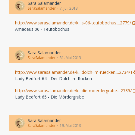
Sara Salamander
SaraSalamander
7. Juli 2013
http://www.sarasalamander.de/k…s-06-teutobochus....2779/
Amadeus 06 - Teutobochus
Sara Salamander
SaraSalamander
31. Mai 2013
http://www.sarasalamander.de/k…dolch-im-ruecken....2734/
Lady Bedfort 64 - Der Dolch im Rücken
http://www.sarasalamander.de/k…die-moerdergrube....2735/
Lady Bedfort 65 - Die Mördergrube
Sara Salamander
SaraSalamander
19. Mai 2013