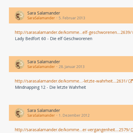
Sara Salamander
SaraSalamander
5. Februar 2013
http://sarasalamander.de/komme…elf-geschworenen....2639/
Lady Bedfort 60 - Die elf Geschworenen
Sara Salamander
SaraSalamander
28. Januar 2013
http://sarasalamander.de/komme…-letzte-wahrheit....2631/
Mindnapping 12 - Die letzte Wahrheit
Sara Salamander
SaraSalamander
1. Dezember 2012
http://sarasalamander.de/komme…er-vergangenheit....2579/