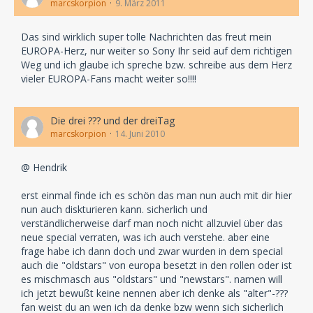
marcskorpion
9. März 2011
Das sind wirklich super tolle Nachrichten das freut mein
EUROPA-Herz, nur weiter so Sony Ihr seid auf dem richtigen
Weg und ich glaube ich spreche bzw. schreibe aus dem Herz
vieler EUROPA-Fans macht weiter so!!!!
Die drei ??? und der dreiTag
marcskorpion
14. Juni 2010
@ Hendrik
erst einmal finde ich es schön das man nun auch mit dir hier
nun auch diskturieren kann. sicherlich und
verständlicherweise darf man noch nicht allzuviel über das
neue special verraten, was ich auch verstehe. aber eine
frage habe ich dann doch und zwar wurden in dem special
auch die "oldstars" von europa besetzt in den rollen oder ist
es mischmasch aus "oldstars" und "newstars". namen will
ich jetzt bewußt keine nennen aber ich denke als "alter"-???
fan weist du an wen ich da denke bzw wenn sich sicherlich