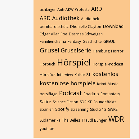
ARD
achtziger
Anti-AKW-Proteste
ARD Audiothek
Audiothek
Download
bernhard schütz
Dhonielle Clayton
Edgar Allan Poe
Eisernes Schweigen
Familiendrama
Fantasy
Geschichte
GREUL
Grusel
Gruselserie
Hamburg
Horror
Hörspiel
Hörbuch
Hörspiel-Podcast
kostenlos
Hörstück
Interview
Kalkar 81
kostenlose hörspiele
Krimi
Musik
Podcast
persiflage
Roadtrip
Romantasy
Satire
Science Fiction
SDR
SF
Soundeffekte
Spotify
Spanien
Streaming
Studio 13
SWR2
WDR
Südamerika
The Belles
Traudl Bünger
youtube