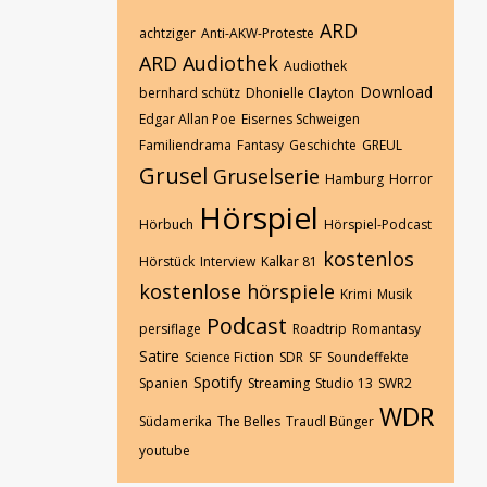
ARD
achtziger
Anti-AKW-Proteste
ARD Audiothek
Audiothek
Download
bernhard schütz
Dhonielle Clayton
Edgar Allan Poe
Eisernes Schweigen
Familiendrama
Fantasy
Geschichte
GREUL
Grusel
Gruselserie
Hamburg
Horror
Hörspiel
Hörbuch
Hörspiel-Podcast
kostenlos
Hörstück
Interview
Kalkar 81
kostenlose hörspiele
Krimi
Musik
Podcast
persiflage
Roadtrip
Romantasy
Satire
Science Fiction
SDR
SF
Soundeffekte
Spotify
Spanien
Streaming
Studio 13
SWR2
WDR
Südamerika
The Belles
Traudl Bünger
youtube