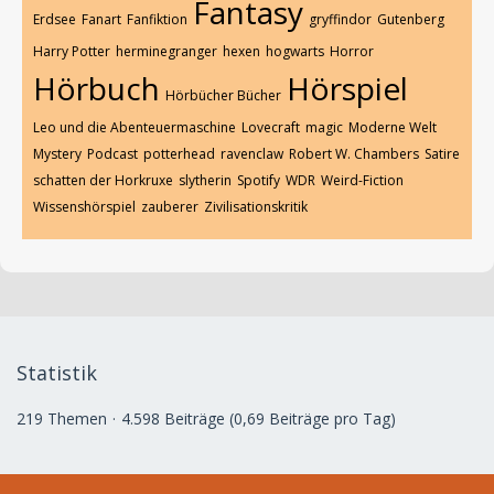
Fantasy
Erdsee
Fanart
Fanfiktion
gryffindor
Gutenberg
Harry Potter
herminegranger
hexen
hogwarts
Horror
Hörbuch
Hörspiel
Hörbücher Bücher
Leo und die Abenteuermaschine
Lovecraft
magic
Moderne Welt
Mystery
Podcast
potterhead
ravenclaw
Robert W. Chambers
Satire
schatten der Horkruxe
slytherin
Spotify
WDR
Weird-Fiction
Wissenshörspiel
zauberer
Zivilisationskritik
Statistik
219 Themen
4.598 Beiträge (0,69 Beiträge pro Tag)