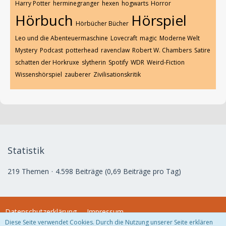
Harry Potter
herminegranger
hexen
hogwarts
Horror
Hörbuch
Hörspiel
Hörbücher Bücher
Leo und die Abenteuermaschine
Lovecraft
magic
Moderne Welt
Mystery
Podcast
potterhead
ravenclaw
Robert W. Chambers
Satire
schatten der Horkruxe
slytherin
Spotify
WDR
Weird-Fiction
Wissenshörspiel
zauberer
Zivilisationskritik
Statistik
219 Themen
4.598 Beiträge (0,69 Beiträge pro Tag)
Datenschutzerklärung
Impressum
Diese Seite verwendet Cookies. Durch die Nutzung unserer Seite erklären