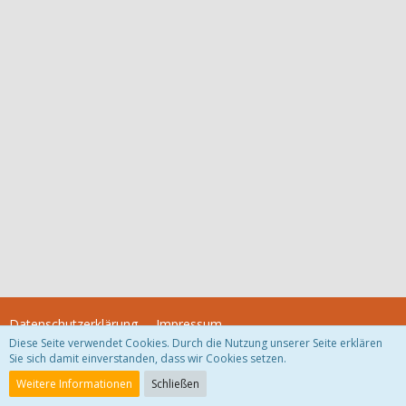
Datenschutzerklärung
Impressum
Diese Seite verwendet Cookies. Durch die Nutzung unserer Seite erklären
Sie sich damit einverstanden, dass wir Cookies setzen.
Community-Software:
WoltLab Suite™
Weitere Informationen
Schließen