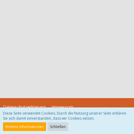
Datenschutzerklärung
Impressum
Diese Seite verwendet Cookies. Durch die Nutzung unserer Seite erklären
Sie sich damit einverstanden, dass wir Cookies setzen.
Community-Software:
WoltLab Suite™
Weitere Informationen
Schließen