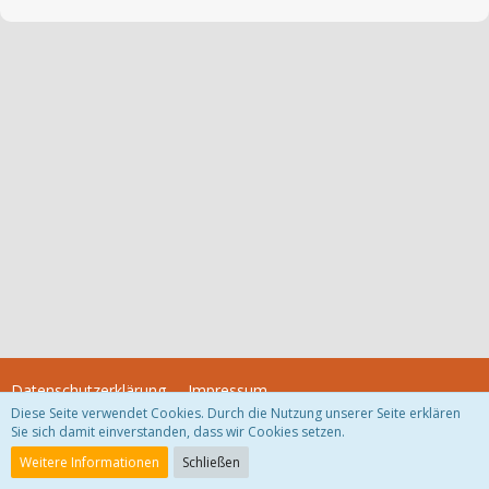
Datenschutzerklärung
Impressum
Diese Seite verwendet Cookies. Durch die Nutzung unserer Seite erklären
Sie sich damit einverstanden, dass wir Cookies setzen.
Community-Software:
WoltLab Suite™
Weitere Informationen
Schließen